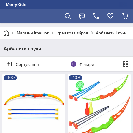
MerryKids
Магазин іграшок
Іграшкова зброя
Арбалети і луки
Арбалети і луки
Сортування
0
Фільтри
–10%
–10%