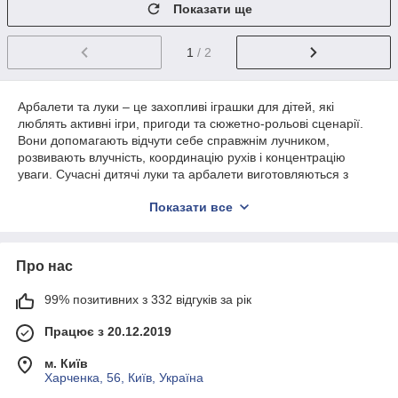
Показати ще
1
/ 2
Арбалети та луки – це захопливі іграшки для дітей, які
люблять активні ігри, пригоди та сюжетно-рольові сценарії.
Вони допомагають відчути себе справжнім лучником,
розвивають влучність, координацію рухів і концентрацію
уваги. Сучасні дитячі луки та арбалети виготовляються з
безпечних матеріалів, а стріли оснащені м'якими або
Показати все
присосками-наконечниками, що робить гру цікавою та
безпечною за умови дотримання рекомендацій виробника.
В інтернет-магазині
MerryKids
представлений широкий
Про нас
асортимент дитячих луків та арбалетів для дітей різного віку.
У каталозі ви знайдете класичні луки, арбалети, набори зі
стрілами, мішенями, сагайдаками та іншими аксесуарами
99% позитивних з 332 відгуків за рік
для захопливих тренувань і веселих ігор.
Працює з 20.12.2019
Чим корисні арбалети та луки
м. Київ
Гра з луком або арбалетом допомагає дитині більше
Харченка, 56, Київ, Україна
рухатися, тренувати уважність і координацію. Під час стрільби