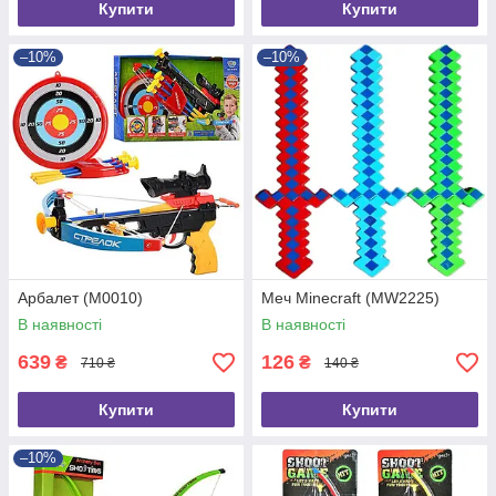
Купити
Купити
–10%
–10%
Арбалет (M0010)
Меч Minecraft (MW2225)
В наявності
В наявності
639
126
₴
₴
710 ₴
140 ₴
Купити
Купити
–10%