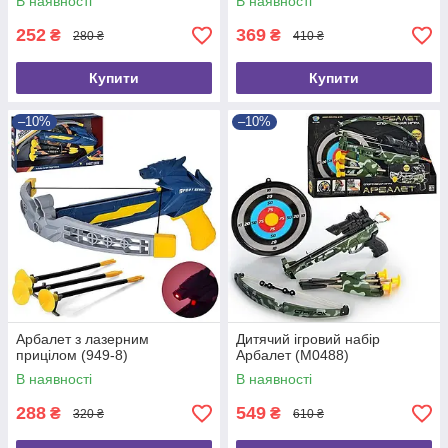
В наявності
В наявності
252
369
₴
₴
280 ₴
410 ₴
Купити
Купити
–10%
–10%
Арбалет з лазерним
Дитячий ігровий набір
прицілом (949-8)
Арбалет (M0488)
В наявності
В наявності
288
549
₴
₴
320 ₴
610 ₴