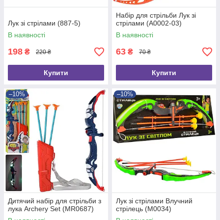
Набір для стрільби Лук зі
Лук зі стрілами (887-5)
стрілами (A0002-03)
В наявності
В наявності
198
63
₴
₴
220 ₴
70 ₴
Купити
Купити
–10%
–10%
Дитячий набір для стрільби з
Лук зі стрілами Влучний
лука Archery Set (MR0687)
стрілець (M0034)