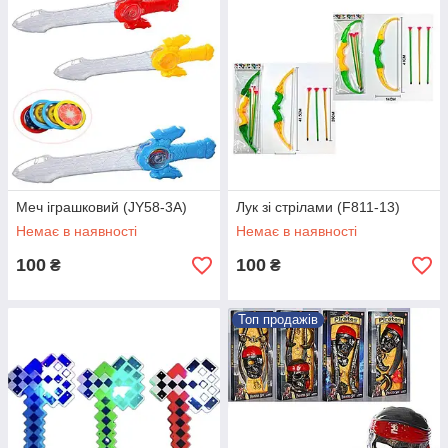
Меч іграшковий (JY58-3A)
Лук зі стрілами (F811-13)
Немає в наявності
Немає в наявності
100
100
₴
₴
Топ продажів