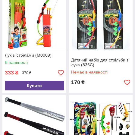
Лук зі стрілами (M0009)
Дитячий набір для стрільби з
В наявності
лука (836C)
333
Немає в наявності
₴
370 ₴
170
₴
Купити