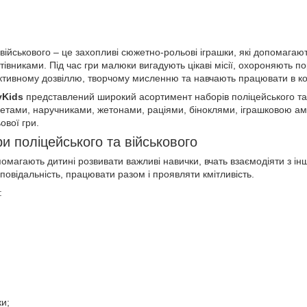
військового – це захопливі сюжетно-рольові іграшки, які допомагаю
вниками. Під час гри малюки вигадують цікаві місії, охороняють по
активному дозвіллю, творчому мисленню та навчають працювати в ко
yKids
представлений широкий асортимент наборів поліцейського та ві
летами, наручниками, жетонами, раціями, біноклями, іграшковою а
ової гри.
и поліцейського та військового
омагають дитині розвивати важливі навички, вчать взаємодіяти з інш
дповідальність, працювати разом і проявляти кмітливість.
:
ки;