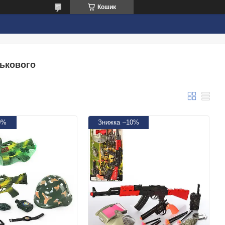
Кошик
ськового
0%
–10%