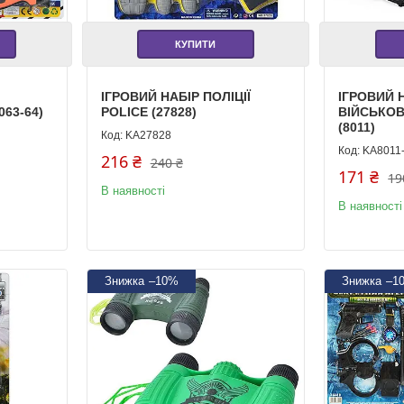
КУПИТИ
ІГРОВИЙ НАБІР ПОЛІЦІЇ
ІГРОВИЙ 
63-64)
POLICE (27828)
ВІЙСЬКО
(8011)
KA27828
KA8011
216 ₴
240 ₴
171 ₴
19
В наявності
В наявності
–10%
–1