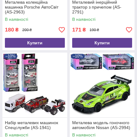
Металева колекційна
Металевий інерційний
машинка Porsche АвтоСвіт
трактор з причепом (AS-
(AS-2963)
2791)
В наявності
В наявності
180
171
₴
₴
200 ₴
190 ₴
Купити
Купити
–10%
–10%
Набір металевих машинок
Металева модель гоночного
Спецслужби (AS-1941)
автомобіля Nissan (AS-2994)
В наявності
В наявності