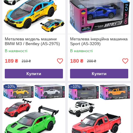
Металева модель машини
Металева інерційна машинка
BMW M3 / Bentley (AS-2975)
Sport (AS-3209)
В наявності
В наявності
189
180
₴
₴
210 ₴
200 ₴
Купити
Купити
–10%
–10%