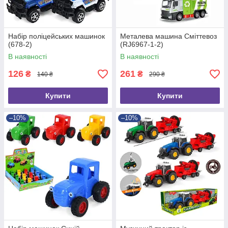
Набір поліцейських машинок
Металева машина Сміттевоз
(678-2)
(RJ6967-1-2)
В наявності
В наявності
126
261
₴
₴
140 ₴
290 ₴
Купити
Купити
–10%
–10%