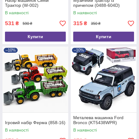
Набір машинок Синій
Музичний трактор із
Трактор (W-002)
причепом (0488-604D)
В наявності
В наявності
531
315
₴
₴
590 ₴
350 ₴
Купити
Купити
–10%
–10%
Металева машинка Ford
Ігровий набір Ферма (858-16)
Bronco (KT5438WPR)
В наявності
В наявності