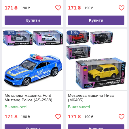
171
171
₴
₴
190 ₴
190 ₴
Купити
Купити
–10%
–10%
Металева машинка Ford
Металева машина Нива
Mustang Police (AS-2988)
(M6405)
В наявності
В наявності
171
171
₴
₴
190 ₴
190 ₴