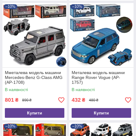
–10%
–10%
Мметалева модель машини
Металева модель машини
Mercedes-Benz G-Class AMG
Range Rover Vogue (AP-
(AP-1708)
1757)
В наявності
В наявності
801
432
₴
₴
890 ₴
480 ₴
Купити
Купити
–10%
–10%