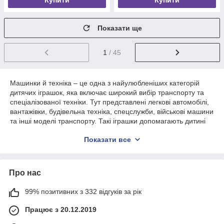
Купити
Купити
Показати ще
1
/ 45
Машинки й техніка – це одна з найулюбленіших категорій
дитячих іграшок, яка включає широкий вибір транспорту та
спеціалізованої техніки. Тут представлені легкові автомобілі,
вантажівки, будівельна техніка, спецслужби, військові машини
та інші моделі транспорту. Такі іграшки допомагають дитині
відтворювати реальний світ у грі та створювати власні
Показати все
сюжетні сценарії.
Розвивальний ефект іграшок машинок і
техніки
Про нас
Гра з машинками та технікою позитивно впливає на розвиток
99% позитивних з 332 відгуків за рік
дитини. Вона сприяє формуванню:
уяви та креативності
Працює з 20.12.2019
просторового мислення