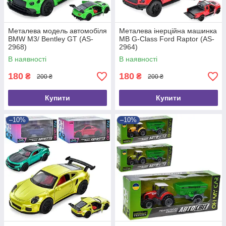
Металева модель автомобіля
Металева інерційна машинка
BMW M3/ Bentley GT (AS-
MB G-Class Ford Raptor (AS-
2968)
2964)
В наявності
В наявності
180
180
₴
₴
200 ₴
200 ₴
Купити
Купити
–10%
–10%