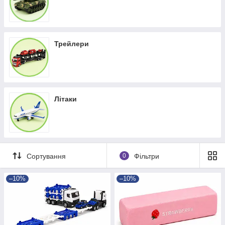
Трейлери
Літаки
Сортування
0
Фільтри
–10%
–10%