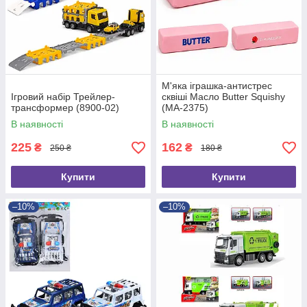
М'яка іграшка-антистрес
Ігровий набір Трейлер-
сквіші Масло Butter Squishy
трансформер (8900-02)
(MA-2375)
В наявності
В наявності
225
162
₴
₴
250 ₴
180 ₴
Купити
Купити
–10%
–10%