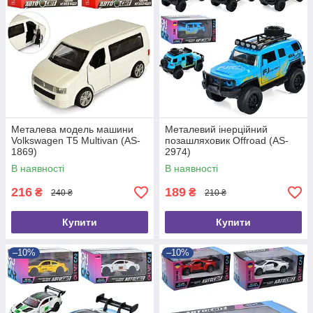
Металева модель машини
Металевий інерційний
Volkswagen T5 Multivan (AS-
позашляховик Offroad (AS-
1869)
2974)
В наявності
В наявності
216
189
₴
₴
240 ₴
210 ₴
Купити
Купити
–10%
–10%