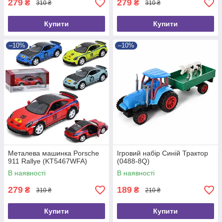
279
279
₴
₴
310 ₴
310 ₴
Купити
Купити
–10%
–10%
Металева машинка Porsche
Ігровий набір Синій Трактор
911 Rallye (KT5467WFA)
(0488-8Q)
В наявності
В наявності
279
189
₴
₴
310 ₴
210 ₴
Купити
Купити