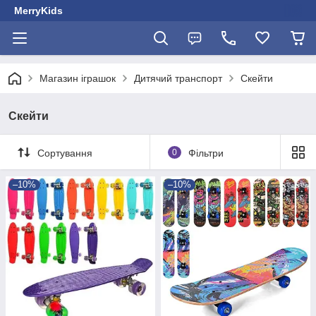
MerryKids
Магазин іграшок
Дитячий транспорт
Скейти
Скейти
Сортування
0
Фільтри
–10%
–10%