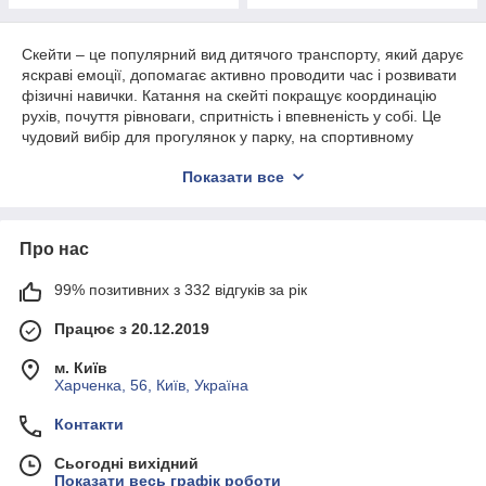
Скейти – це популярний вид дитячого транспорту, який дарує
яскраві емоції, допомагає активно проводити час і розвивати
фізичні навички. Катання на скейті покращує координацію
рухів, почуття рівноваги, спритність і впевненість у собі. Це
чудовий вибір для прогулянок у парку, на спортивному
майданчику чи спеціальному скейт-парку.
Показати все
В інтернет-магазині
MerryKids
представлений широкий
асортимент скейтів для дітей і підлітків. У каталозі ви
знайдете класичні скейтборди, пенні-борди, круїзери та
Про нас
моделі з яскравим дизайном, міцною декою й якісними
колесами.
99% позитивних з 332 відгуків за рік
Чим корисні скейти
Працює з 20.12.2019
Катання на скейті допомагає дитині підтримувати фізичну
активність і вдосконалювати координацію.
м. Київ
Харченка, 56, Київ, Україна
Під час катання розвиваються:
почуття рівноваги;
Контакти
координація рухів;
Сьогодні вихідний
спритність;
Показати весь графік роботи