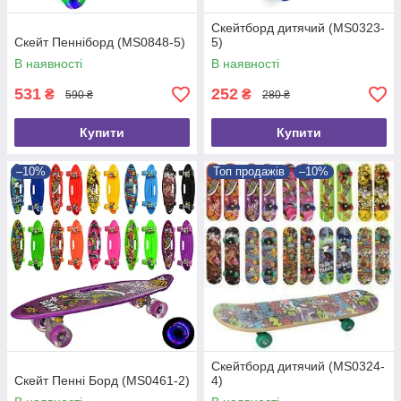
Скейтборд дитячий (MS0323-
Скейт Пенніборд (MS0848-5)
5)
В наявності
В наявності
531
252
₴
₴
590 ₴
280 ₴
Купити
Купити
–10%
Топ продажів
–10%
Скейтборд дитячий (MS0324-
Скейт Пенні Борд (MS0461-2)
4)