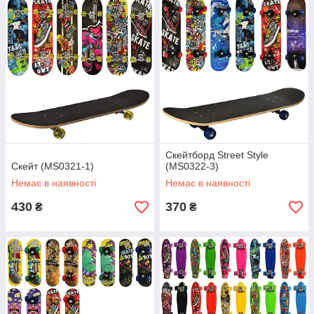
Скейтборд Street Style
Скейт (MS0321-1)
(MS0322-3)
Немає в наявності
Немає в наявності
430
370
₴
₴