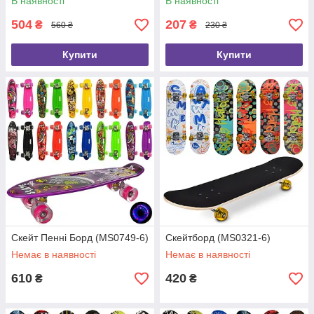
В наявності
В наявності
504
207
₴
₴
560 ₴
230 ₴
Купити
Купити
Скейт Пенні Борд (MS0749-6)
Скейтборд (MS0321-6)
Немає в наявності
Немає в наявності
610
420
₴
₴