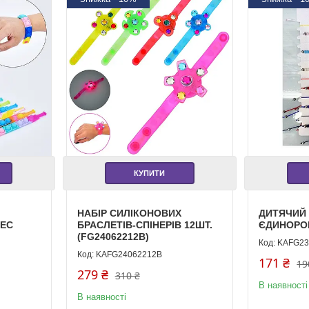
КУПИТИ
НАБІР СИЛІКОНОВИХ
ДИТЯЧИЙ 
РЕС
БРАСЛЕТІВ-СПІНЕРІВ 12ШТ.
ЄДИНОРОГ
(FG24062212B)
KAFG23
KAFG24062212B
171 ₴
19
279 ₴
310 ₴
В наявності
В наявності