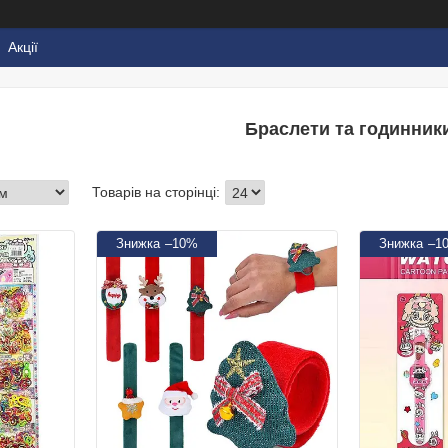
Акції
Браслети та годинник
–10%
–1