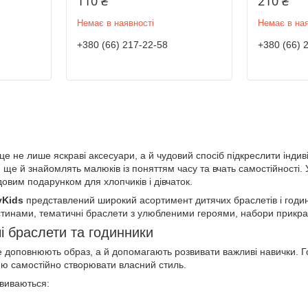
110 ₴
210 ₴
Немає в наявності
Немає в ная
+380 (66) 217-22-58
+380 (66) 
це не лише яскраві аксесуари, а й чудовий спосіб підкреслити інди
и ще й знайомлять малюків із поняттям часу та вчать самостійності. 
довим подарунком для хлопчиків і дівчаток.
yKids
представлений широкий асортимент дитячих браслетів і годинн
тинами, тематичні браслети з улюбленими героями, набори прикрас 
і браслети та годинники
е доповнюють образ, а й допомагають розвивати важливі навички. Г
ню самостійно створювати власний стиль.
звиваються: