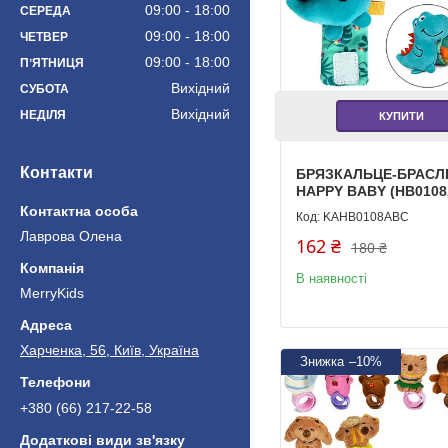
09:00
18:00
СЕРЕДА
09:00
18:00
ЧЕТВЕР
09:00
18:00
ПʼЯТНИЦЯ
Вихідний
СУБОТА
Вихідний
НЕДІЛЯ
КУПИТИ
Контакти
БРЯЗКАЛЬЦЕ-БРАСЛ
HAPPY BABY (HB010
KAHB0108ABC
Лаврова Олена
162 ₴
180 ₴
В наявності
MerryKids
Харченка, 56, Київ, Україна
–10%
+380 (66) 217-22-58