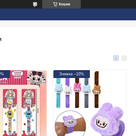
Кошик
и
0%
–10%