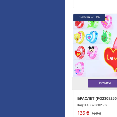
–10%
КУПИТИ
БРАСЛЕТ (FG2308250
KAFG23082509
135 ₴
150 ₴