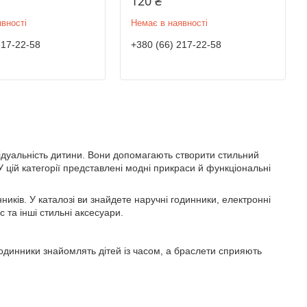
120 ₴
вності
Немає в наявності
217-22-58
+380 (66) 217-22-58
відуальність дитини. Вони допомагають створити стильний
У цій категорії представлені модні прикраси й функціональні
иків. У каталозі ви знайдете наручні годинники, електронні
та інші стильні аксесуари.
одинники знайомлять дітей із часом, а браслети сприяють