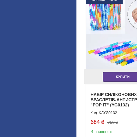
КУПИТИ
НАБІР СИЛІКОНОВИХ
БРАСЛЕТІВ-АНТИСТ
"POP IT" (YG0132)
KAYG0132
684 ₴
760 ₴
В наявності