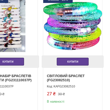
КУПИТИ
КУПИТИ
НАБІР БРАСЛЕТІВ
СВІТЛОВИЙ БРАСЛЕТ
И (FG231110037P)
(FG23082510)
1110037P
KAFG23082510
27 ₴
0 ₴
30 ₴
В наявності