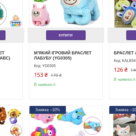
КУПИТИ
ЕТ
М'ЯКИЙ ІГРОВИЙ БРАСЛЕТ
БРАСЛЕТ 
8ABC)
ЛАБУБУ (YG0305)
KALB34
YG0305
126 ₴
14
153 ₴
170 ₴
В наявності
В наявності
–10%
–1