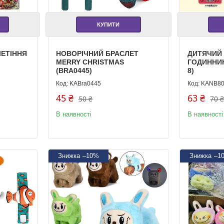
КУПИТИ
ЛЕТІННЯ
НОВОРІЧНИЙ БРАСЛЕТ
ДИТЯЧИЙ
MERRY CHRISTMAS
ГОДИННИК
(BRA0445)
8)
KABra0445
KANB80
45 ₴
63 ₴
50 ₴
70 
В наявності
В наявності
–10%
–1