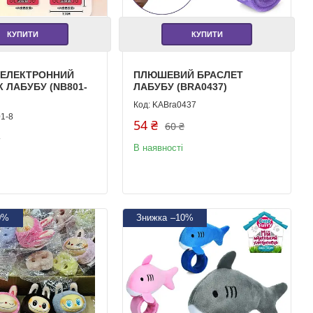
КУПИТИ
КУПИТИ
 ЕЛЕКТРОННИЙ
ПЛЮШЕВИЙ БРАСЛЕТ
 ЛАБУБУ (NB801-
ЛАБУБУ (BRA0437)
KABra0437
1-8
54 ₴
60 ₴
₴
В наявності
0%
–10%