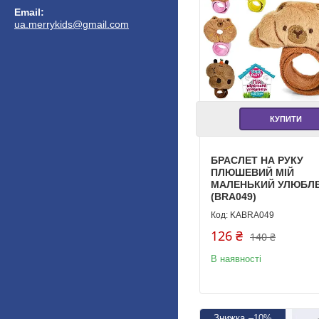
ua.merrykids@gmail.com
КУПИТИ
БРАСЛЕТ НА РУКУ
ПЛЮШЕВИЙ МІЙ
МАЛЕНЬКИЙ УЛЮБЛ
(BRA049)
KABRA049
126 ₴
140 ₴
В наявності
–10%