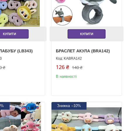
КУПИТИ
КУПИТИ
ЛАБУБУ (LB343)
БРАСЛЕТ АКУЛА (BRA142)
3
KABRA142
126 ₴
0 ₴
140 ₴
В наявності
0%
–10%