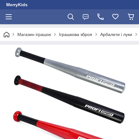
MerryKids
Магазин іграшок
Іграшкова зброя
Арбалети і луки