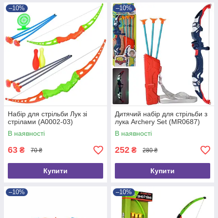
–10%
–10%
Набір для стрільби Лук зі
Дитячий набір для стрільби з
стрілами (A0002-03)
лука Archery Set (MR0687)
В наявності
В наявності
63
252
₴
₴
70 ₴
280 ₴
Купити
Купити
–10%
–10%