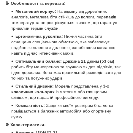
📝 Особливості та переваги:
Металевий корпус:
На відміну від дерев'яних
аналогів, металева біта стійкіша до вологи, перепадів
температур та не розтріскується з часом, що гарантує
тривалий термін служби.
Ергономічна рукоятка:
Нижня частина біти
оснащена спеціальною обмоткою, яка забезпечує
надійне зчеплення з долонею, запобігаючи ковзанню
навіть під час інтенсивних махів.
Оптимальний баланс:
Довжина
21 дюйм (53 см)
робить біту маневреною та зручною як для підлітків, так
і для дорослих. Вона має правильний розподіл ваги для
точних та потужних ударів.
Стильний дизайн:
Модель представлена у
3-х
класичних кольорах
із матовим або глянцевим
фінішем, що надає їй професійного вигляду.
Компактність:
Завдяки своїм розмірам біта легко
поміщається в багажник автомобіля або спортивну
сумку.
⚙️ Характеристики:
Артикул:
MS4637-21.