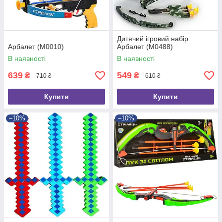
Дитячий ігровий набір
Арбалет (M0010)
Арбалет (M0488)
В наявності
В наявності
639
549
₴
₴
710 ₴
610 ₴
Купити
Купити
–10%
–10%