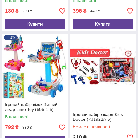
В наявності
В наявності
180
396
₴
₴
200 ₴
440 ₴
Купити
Купити
–10%
Ігровий набір візок Вмілий
лікар Limo Toy (606-1-5)
Ігровий набір лікаря Kids
В наявності
Doctor (KJ1922A-5)
792
Немає в наявності
₴
880 ₴
210
₴