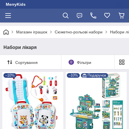
MerryKids
Магазин іграшок
Сюжетно-рольові набори
Набори лі
Набори лікаря
Сортування
0
Фільтри
–10%
–10%
Подарунок