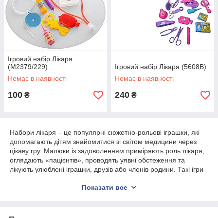
Ігровий набір Лікаря
(M2379/229)
Ігровий набір Лікаря (5608B)
Немає в наявності
Немає в наявності
100
240
₴
₴
Набори лікаря – це популярні сюжетно-рольові іграшки, які
допомагають дітям знайомитися зі світом медицини через
цікаву гру. Малюки із задоволенням приміряють роль лікаря,
оглядають «пацієнтів», проводять уявні обстеження та
лікують улюблені іграшки, друзів або членів родини. Такі ігри
сприяють розвитку фантазії, комунікативних навичок і
Показати все
допомагають дитині спокійніше ставитися до справжніх візитів
до лікаря.
В інтернет-магазині
MerryKids
представлений широкий вибір