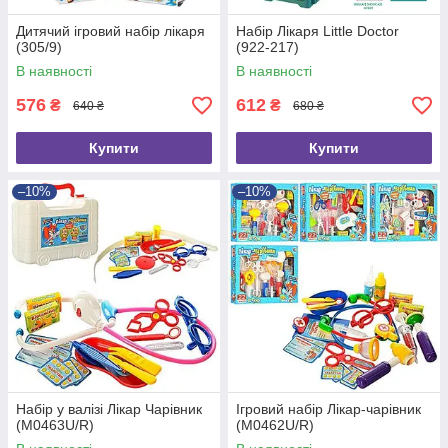
Дитячий ігровий набір лікаря
Набір Лікаря Little Doctor
(305/9)
(922-217)
В наявності
В наявності
576
612
₴
₴
640 ₴
680 ₴
Купити
Купити
–10%
–10%
Набір у валізі Лікар Чарівник
Ігровий набір Лікар-чарівник
(M0463U/R)
(M0462U/R)