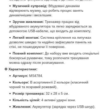
Музичний супровід:
Вбудовані динаміки
відтворюють музику, що робить процес занять
динамічнішим і веселішим.
Зручне живлення:
Тренажер працює від
вбудованого акумулятора та легко заряджається за
допомогою USB-кабелю, що входить до комплекту.
Легкий монтаж:
Система кріплення на липучках
дозволяє швидко та надійно зафіксувати панель на
стіні, не пошкоджуючи її поверхню.
Повний комплект:
До набору вже входять спеціальні
боксерські рукавички, тому розпочати тренування
можна одразу після розпакування.
⚙️ Характеристики:
Артикул:
MS4784.
Кольори:
В асортименті 2 кольори (класичний
чорний та яскравий рожевий).
Розмір тренажера:
32 х 28 х 5 см.
Кількість цілей:
4 активні ударні зони.
Живлення:
Акумулятор (зарядка через USB-шнур).