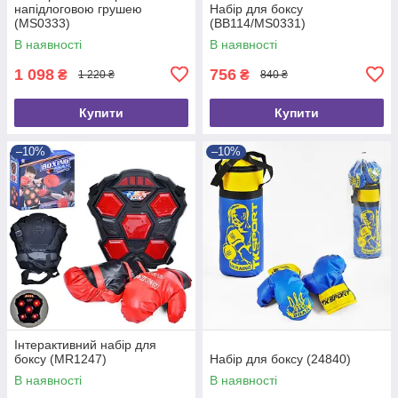
напідлоговою грушею
Набір для боксу
(MS0333)
(BB114/MS0331)
В наявності
В наявності
1 098
756
₴
₴
1 220 ₴
840 ₴
Купити
Купити
–10%
–10%
Інтерактивний набір для
боксу (MR1247)
Набір для боксу (24840)
В наявності
В наявності