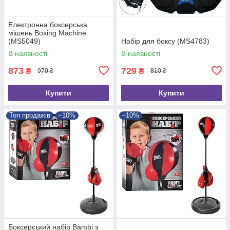
Електронна боксерська
мішень Boxing Machine
(MS5049)
Набір для боксу (MS4783)
В наявності
В наявності
873
729
₴
₴
970 ₴
810 ₴
Купити
Купити
Топ продажів
–10%
–10%
Боксерський набір Bambi з