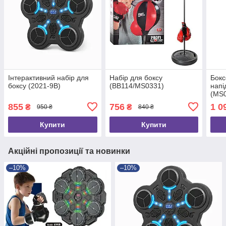
Інтерактивний набір для
Набір для боксу
Бокс
боксу (2021-9B)
(BB114/MS0331)
напі
(MS
855
756
1 0
₴
₴
950 ₴
840 ₴
Купити
Купити
Акційні пропозиції та новинки
–10%
–10%