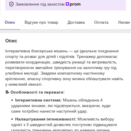
Замовлення під захистом
Опис
Відгуки про товар
Доставка
Оплата
Умови
Опис
Інтерактивна боксерська мішень — це ідеальне поєднання
спорту та розваг для дітей і підлітків. Тренажер допомагає
розвивати координацію, швидкість реакції та витривалість,
перетворюючи звичайне тренування на захопливу гру під
улюблені мелодії. Завдяки компактному настінному
кріпленню, власну спортивну зону можна облаштувати навіть
у невеликій кімнаті.
📝 Особливості та переваги:
Інтерактивна система:
Мішень обладнана 4
ударними зонами, які підсвічуються, вказуючи, куди
саме потрібно нанести наступний удар.
Налаштування інтенсивності:
Можливість вибору
однієї з 3 швидкостей дозволяє поступово підвищувати
складність тренувань відповідно до навичок дитини.