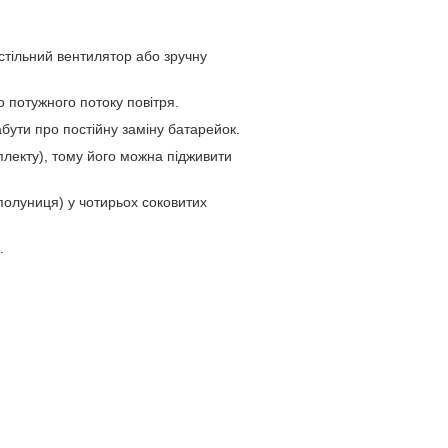
стільний вентилятор або зручну
 потужного потоку повітря.
абути про постійну заміну батарейок.
лекту), тому його можна підживити
полуниця) у чотирьох соковитих
.