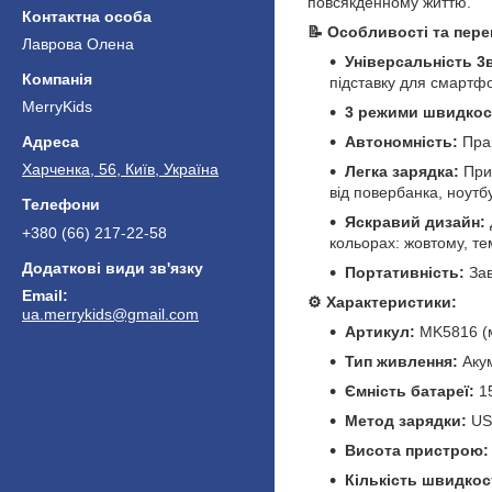
повсякденному життю.
📝 Особливості та пере
Лаврова Олена
Універсальність 3
підставку для смартфо
MerryKids
3 режими швидкос
Автономність:
Прац
Харченка, 56, Київ, Україна
Легка зарядка:
Прис
від повербанка, ноутб
Яскравий дизайн:
+380 (66) 217-22-58
кольорах: жовтому, т
Портативність:
Зав
⚙️ Характеристики:
ua.merrykids@gmail.com
Артикул:
MK5816 (м
Тип живлення:
Акум
Ємність батареї:
1
Метод зарядки:
USB
Висота пристрою:
Кількість швидкос