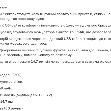
ваги:
в1:
Використовуйте його як ручний портативний пристрій, стійкий на
на під час перегляду відео.
ті:
Обирайте комфортну інтенсивність обдуву — від легкого бризу до
ює від вбудованого акумулятора ємністю
150 mAh
, що дозволяє з
трій заряджається через стандартний USB-кабель (входить до комп
ука чи мережевого адаптера.
Декорований милими фігурками фруктів (ананас, авокадо, морква, 
емно-зеленому, помаранчевому та рожевому.
дяки висоті всього
14.7 см
, він легко поміщається в сумку чи рюкзак
одель T300).
улятор Li-ion.
50 mAh.
-кабель (вхід/вихід 5V-1V/3.7V).
14.7 см
.
тей:
3 режими.