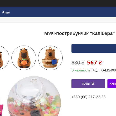
Акції
М'яч-пострибунчик "Капібара"
567 ₴
630 ₴
В наявності
Код:
KAMS490
КУП
КУПИТИ
+380 (66) 217-22-58