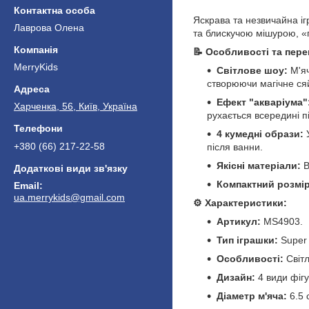
Яскрава та незвичайна і
Лаврова Олена
та блискучою мішурою, «
📝 Особливості та пере
MerryKids
Світлове шоу:
М'яч
створюючи магічне ся
Ефект "акваріума"
Харченка, 56, Київ, Україна
рухається всередині пі
4 кумедні образи:
У
+380 (66) 217-22-58
після ванни.
Якісні матеріали:
В
Компактний розмір
ua.merrykids@gmail.com
⚙️ Характеристики:
Артикул:
MS4903.
Тип іграшки:
Super 
Особливості:
Світл
Дизайн:
4 види фігу
Діаметр м'яча:
6.5 