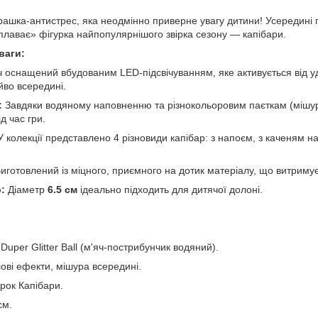
грашка-антистрес, яка неодмінно приверне увагу дитини! Усередині
плаває» фігурка найпопулярнішого звірка сезону — капібари.
ваги:
 оснащений вбудованим LED-підсвічуванням, яке активується від у
йво всередині.
:
Завдяки водяному наповненню та різнокольоровим паєткам (мішурі
д час гри.
 колекції представлено 4 різновиди капібар: з напоєм, з каченям на
иготовлений із міцного, приємного на дотик матеріалу, що витримує 
:
Діаметр
6.5 см
ідеально підходить для дитячої долоні.
Duper Glitter Ball (м'яч-пострибунчик водяний).
ові ефекти, мішура всередині.
рок Капібари.
см.