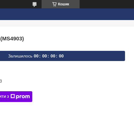
Кошик
 (MS4903)
Залишилось
0
0
0
0
0
0
0
0
3
ИТИ З