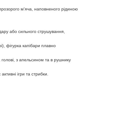
 прозорого м'яча, наповненого рідиною
дару або сильного струшування,
), фігурка капібари плавно
 голові, з апельсином та в рушнику
активні ігри та стрибки.