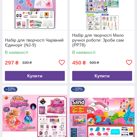
Набір для творчості Мило
Набір для творчості Чарівний
ручної роботи: Зроби сам
Єдиноріг (NJ-9)
(PP78)
В наявності
В наявності
297
450
₴
₴
330 ₴
500 ₴
Купити
Купити
–10%
–10%