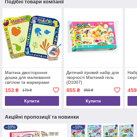
Подібні товари компанії
Магічна двостороння
Дитячий ігровий набір для
Набі
дошка для малювання
творчості Магічний гель
сюрп
світлом та маркерами
(D1007)
(CQ150-3)
153
855
459
₴
₴
170 ₴
950 ₴
Купити
Купити
Акційні пропозиції та новинки
–10%
–10%