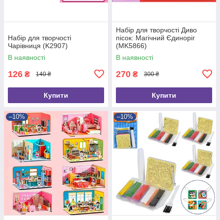
Набір для творчості Диво
Набір для творчості
пісок: Магічний Єдиноріг
Чарівниця (K2907)
(MK5866)
В наявності
В наявності
126
270
₴
₴
140 ₴
300 ₴
Купити
Купити
–10%
–10%