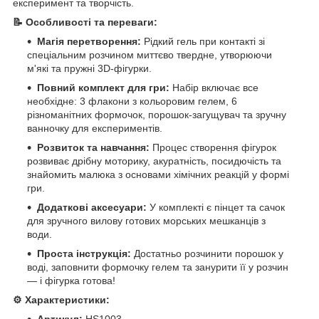
експеримент та творчість.
📝 Особливості та переваги:
Магія перетворення:
Рідкий гель при контакті зі
спеціальним розчином миттєво твердне, утворюючи
м'які та пружні 3D-фігурки.
Повний комплект для гри:
Набір включає все
необхідне: 3 флакони з кольоровим гелем, 6
різноманітних формочок, порошок-загущувач та зручну
ванночку для експериментів.
Розвиток та навчання:
Процес створення фігурок
розвиває дрібну моторику, акуратність, посидючість та
знайомить малюка з основами хімічних реакцій у формі
гри.
Додаткові аксесуари:
У комплекті є пінцет та сачок
для зручного вилову готових морських мешканців з
води.
Проста інструкція:
Достатньо розчинити порошок у
воді, заповнити формочку гелем та занурити її у розчин
— і фігурка готова!
⚙️ Характеристики:
Артикул:
HS1003.