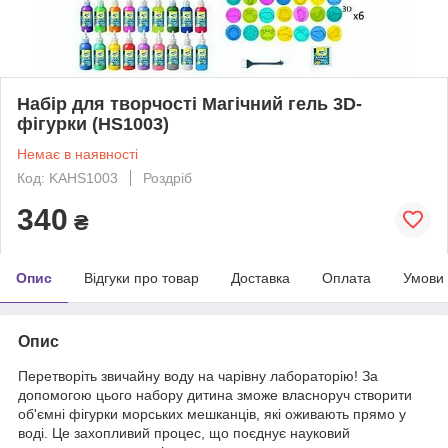
Набір для творчості Магічний гель 3D-
фігурки (HS1003)
Немає в наявності
Код: KAHS1003
Роздріб
340
₴
Опис
Відгуки про товар
Доставка
Оплата
Умови
Опис
Перетворіть звичайну воду на чарівну лабораторію! За
допомогою цього набору дитина зможе власноруч створити
об'ємні фігурки морських мешканців, які оживають прямо у
воді. Це захопливий процес, що поєднує науковий