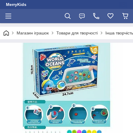
MerryKids
Магазин іграшок
Товари для творчості
Інша творчіст