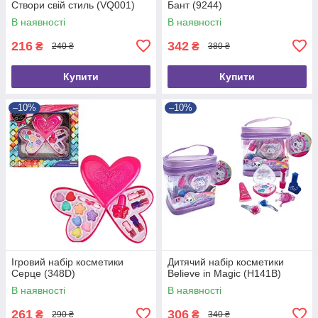
Створи свій стиль (VQ001)
Бант (9244)
В наявності
В наявності
216
342
₴
₴
240 ₴
380 ₴
Купити
Купити
–10%
–10%
Ігровий набір косметики
Дитячий набір косметики
Серце (348D)
Believe in Magic (H141B)
В наявності
В наявності
261
306
₴
₴
290 ₴
340 ₴