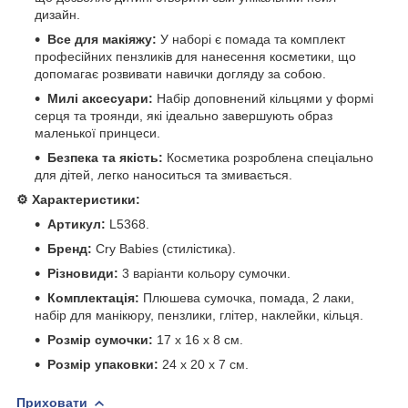
дизайн.
Все для макіяжу:
У наборі є помада та комплект
професійних пензликів для нанесення косметики, що
допомагає розвивати навички догляду за собою.
Милі аксесуари:
Набір доповнений кільцями у формі
серця та троянди, які ідеально завершують образ
маленької принцеси.
Безпека та якість:
Косметика розроблена спеціально
для дітей, легко наноситься та змивається.
⚙️ Характеристики:
Артикул:
L5368.
Бренд:
Cry Babies (стилістика).
Різновиди:
3 варіанти кольору сумочки.
Комплектація:
Плюшева сумочка, помада, 2 лаки,
набір для манікюру, пензлики, глітер, наклейки, кільця.
Розмір сумочки:
17 х 16 х 8 см.
Розмір упаковки:
24 х 20 х 7 см.
Приховати