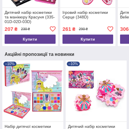
Дитячий набір косметики
Ігровий набір косметики
Дитя
та манікюру Красуня (335-
Серце (348D)
Beli
01D-02D-03D)
207
261
306
₴
₴
230 ₴
290 ₴
Купити
Купити
Акційні пропозиції та новинки
–10%
–10%
Набір дитячої косметики
Дитячий набір косметики