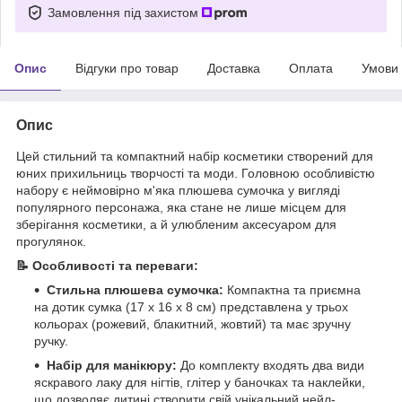
Замовлення під захистом
Опис
Відгуки про товар
Доставка
Оплата
Умови
Опис
Цей стильний та компактний набір косметики створений для
юних прихильниць творчості та моди. Головною особливістю
набору є неймовірно м'яка плюшева сумочка у вигляді
популярного персонажа, яка стане не лише місцем для
зберігання косметики, а й улюбленим аксесуаром для
прогулянок.
📝 Особливості та переваги:
Стильна плюшева сумочка:
Компактна та приємна
на дотик сумка (17 х 16 х 8 см) представлена у трьох
кольорах (рожевий, блакитний, жовтий) та має зручну
ручку.
Набір для манікюру:
До комплекту входять два види
яскравого лаку для нігтів, глітер у баночках та наклейки,
що дозволяє дитині створити свій унікальний нейл-