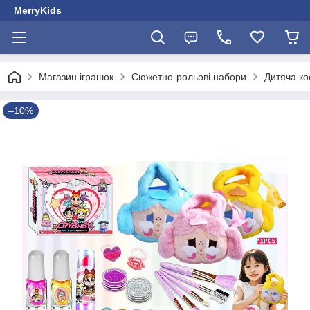
MerryKids
Магазин іграшок
Сюжетно-рольові набори
Дитяча ко
–10%