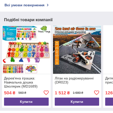
Всі умови повернення
Подібні товари компанії
Дерев'яна іграшка:
Літак на радіокеруванні
Дитя
Навчальна дошка
(DR023)
прис
Школярик (MD1689)
504
1 512
126
₴
₴
560 ₴
1 680 ₴
Купити
Купити