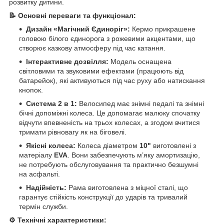
розвитку дитини.
📝 Основні переваги та функціонал:
Дизайн «Магічний Єдиноріг»:
Кермо прикрашене
головою білого єдинорога з рожевими акцентами, що
створює казкову атмосферу під час катання.
Інтерактивне дозвілля:
Модель оснащена
світловими та звуковими ефектами (працюють від
батарейок), які активуються під час руху або натискання
кнопок.
Система 2 в 1:
Велосипед має знімні педалі та знімні
бічні допоміжні колеса. Це допомагає малюку спочатку
відчути впевненість на трьох колесах, а згодом вчитися
тримати рівновагу як на біговелі.
Якісні колеса:
Колеса діаметром
10"
виготовлені з
матеріалу
EVA
. Вони забезпечують м’яку амортизацію,
не потребують обслуговування та практично безшумні
на асфальті.
Надійність:
Рама виготовлена з міцної сталі, що
гарантує стійкість конструкції до ударів та тривалий
термін служби.
⚙️ Технічні характеристики: