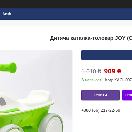
Акції
Дитяча каталка-толокар JOY (C
909 ₴
1 010 ₴
В наявності
Код:
KACL-007
КУП
КУПИТИ
+380 (66) 217-22-58