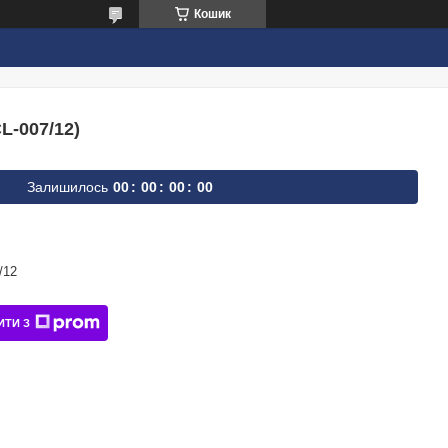
Кошик
L-007/12)
Залишилось
0
0
0
0
0
0
0
0
/12
ИТИ З