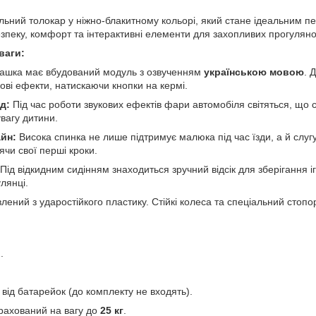
льний толокар у ніжно-блакитному кольорі, який стане ідеальним 
зпеку, комфорт та інтерактивні елементи для захопливих прогуляно
ваги:
рашка має вбудований модуль з озвученням
українською мовою
. 
кові ефекти, натискаючи кнопки на кермі.
д:
Під час роботи звукових ефектів фари автомобіля світяться, що
увагу дитини.
йн:
Висока спинка не лише підтримує малюка під час їзди, а й слуг
чи свої перші кроки.
Під відкидним сидінням знаходиться зручний відсік для зберігання і
лянці.
лений з ударостійкого пластику. Стійкі колеса та спеціальний стоп
.
ід батарейок (до комплекту не входять).
рахований на вагу до
25 кг
.