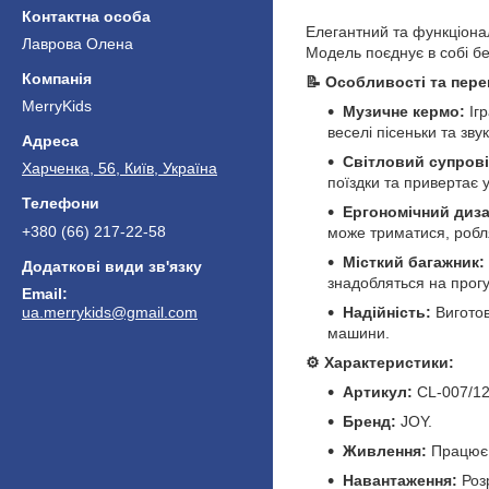
Елегантний та функціона
Лаврова Олена
Модель поєднує в собі бе
📝 Особливості та пере
MerryKids
Музичне кермо:
Іг
веселі пісеньки та зву
Світловий супрові
Харченка, 56, Київ, Україна
поїздки та привертає 
Ергономічний диза
+380 (66) 217-22-58
може триматися, робля
Місткий багажник:
знадобляться на прогу
Надійність:
Виготов
ua.merrykids@gmail.com
машини.
⚙️ Характеристики:
Артикул:
CL-007/12
Бренд:
JOY.
Живлення:
Працює в
Навантаження:
Роз