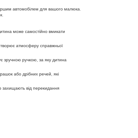
першим автомобілем для вашого малюка.
к.
Дитина може самостійно вмикати
 створює атмосферу справжньої
ує зручною ручкою, за яку дитина
грашок або дрібних речей, які
ор захищають від перекидання