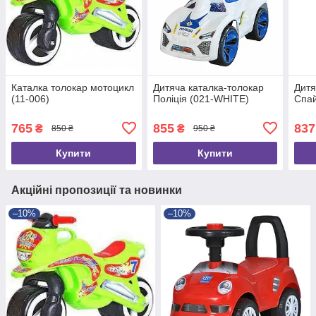
Каталка толокар мотоцикл
Дитяча каталка-толокар
Дитя
(11-006)
Поліція (021-WHITE)
Спай
765
855
837
₴
₴
850 ₴
950 ₴
Купити
Купити
Акційні пропозиції та новинки
–10%
–10%