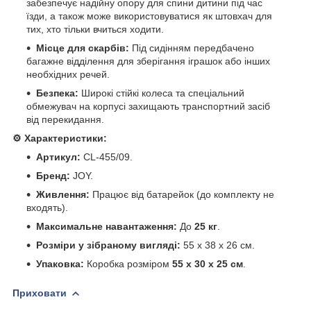
забезпечує надійну опору для спини дитини під час
їзди, а також може використовуватися як штовхач для
тих, хто тільки вчиться ходити.
Місце для скарбів:
Під сидінням передбачено
багажне відділення для зберігання іграшок або інших
необхідних речей.
Безпека:
Широкі стійкі колеса та спеціальний
обмежувач на корпусі захищають транспортний засіб
від перекидання.
⚙️ Характеристики:
Артикул:
CL-455/09.
Бренд:
JOY.
Живлення:
Працює від батарейок (до комплекту не
входять).
Максимальне навантаження:
До
25 кг
.
Розміри у зібраному вигляді:
55 х 38 х 26 см.
Упаковка:
Коробка розміром
55 х 30 х 25 см
.
Приховати