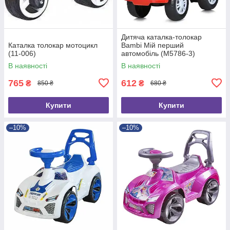
Дитяча каталка-толокар
Каталка толокар мотоцикл
Bambi Мій перший
(11-006)
автомобіль (M5786-3)
В наявності
В наявності
765
612
₴
₴
850 ₴
680 ₴
Купити
Купити
–10%
–10%