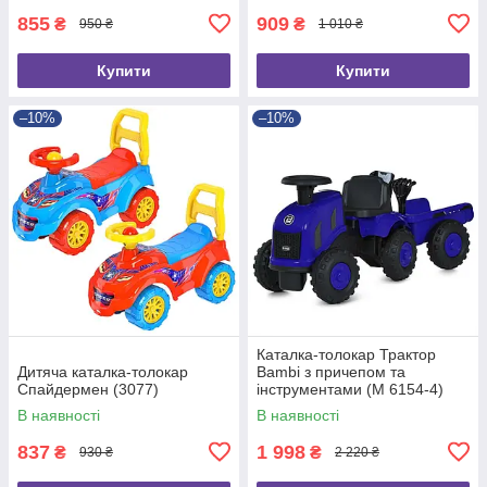
855
909
₴
₴
950 ₴
1 010 ₴
Купити
Купити
–10%
–10%
Каталка-толокар Трактор
Дитяча каталка-толокар
Bambi з причепом та
Спайдермен (3077)
інструментами (M 6154-4)
В наявності
В наявності
837
1 998
₴
₴
930 ₴
2 220 ₴