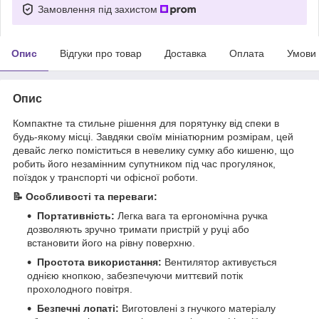
Замовлення під захистом
Опис
Відгуки про товар
Доставка
Оплата
Умови
Опис
Компактне та стильне рішення для порятунку від спеки в
будь-якому місці. Завдяки своїм мініатюрним розмірам, цей
девайс легко поміститься в невелику сумку або кишеню, що
робить його незамінним супутником під час прогулянок,
поїздок у транспорті чи офісної роботи.
📝 Особливості та переваги:
Портативність:
Легка вага та ергономічна ручка
дозволяють зручно тримати пристрій у руці або
встановити його на рівну поверхню.
Простота використання:
Вентилятор активується
однією кнопкою, забезпечуючи миттєвий потік
прохолодного повітря.
Безпечні лопаті:
Виготовлені з гнучкого матеріалу