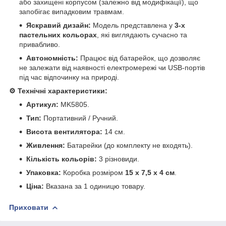
або захищені корпусом (залежно від модифікації), що
запобігає випадковим травмам.
Яскравий дизайн:
Модель представлена у
3-х
пастельних кольорах
, які виглядають сучасно та
привабливо.
Автономність:
Працює від батарейок, що дозволяє
не залежати від наявності електромережі чи USB-портів
під час відпочинку на природі.
⚙️ Технічні характеристики:
Артикул:
MK5805.
Тип:
Портативний / Ручний.
Висота вентилятора:
14 см.
Живлення:
Батарейки (до комплекту не входять).
Кількість кольорів:
3 різновиди.
Упаковка:
Коробка розміром
15 х 7,5 х 4 см
.
Ціна:
Вказана за 1 одиницю товару.
Приховати