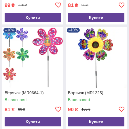
99
81
₴
₴
110 ₴
90 ₴
Купити
Купити
–10%
–10%
Вітрячок (MR0664-1)
Вітрячок (MR1225)
В наявності
В наявності
81
90
₴
₴
90 ₴
100 ₴
Купити
Купити