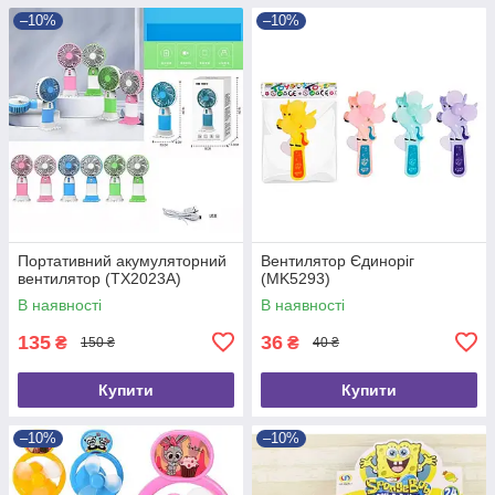
–10%
–10%
Портативний акумуляторний
Вентилятор Єдиноріг
вентилятор (TX2023A)
(MK5293)
В наявності
В наявності
135
36
₴
₴
150 ₴
40 ₴
Купити
Купити
–10%
–10%