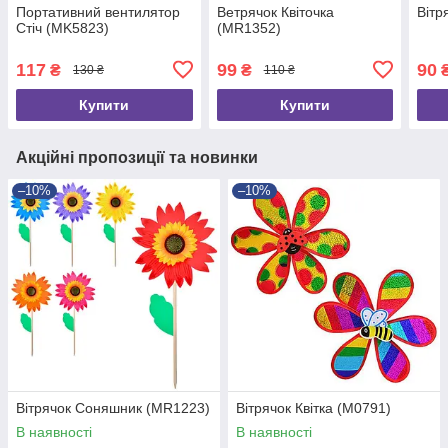
Портативний вентилятор
Ветрячок Квіточка
Вітр
Стіч (MK5823)
(MR1352)
117
99
90
₴
₴
130 ₴
110 ₴
Купити
Купити
Акційні пропозиції та новинки
–10%
–10%
Вітрячок Соняшник (MR1223)
Вітрячок Квітка (M0791)
В наявності
В наявності