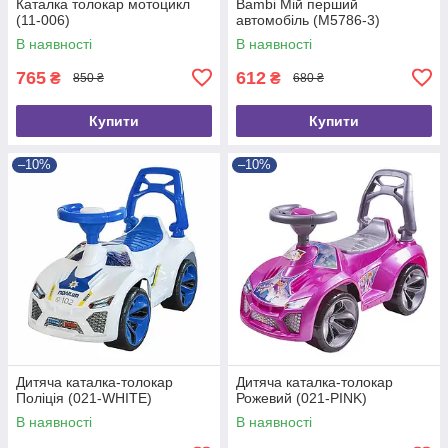
Каталка толокар мотоцикл
Bambi Мій перший
(11-006)
автомобіль (M5786-3)
В наявності
В наявності
765
612
₴
₴
850 ₴
680 ₴
Купити
Купити
–10%
–10%
Дитяча каталка-толокар
Дитяча каталка-толокар
Поліція (021-WHITE)
Рожевий (021-PINK)
В наявності
В наявності