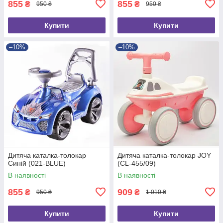
855
855
₴
₴
950 ₴
950 ₴
Купити
Купити
–10%
–10%
Дитяча каталка-толокар
Дитяча каталка-толокар JOY
Синій (021-BLUE)
(CL-455/09)
В наявності
В наявності
855
909
₴
₴
950 ₴
1 010 ₴
Купити
Купити