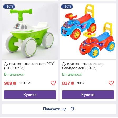
–10%
–10%
Дитяча каталка-толокар JOY
Дитяча каталка-толокар
(CL-007/12)
Спайдермен (3077)
В наявності
В наявності
909
837
₴
₴
1 010 ₴
930 ₴
Купити
Купити
Показати ще