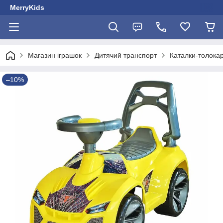
MerryKids
Магазин іграшок
Дитячий транспорт
Каталки-толока
–10%