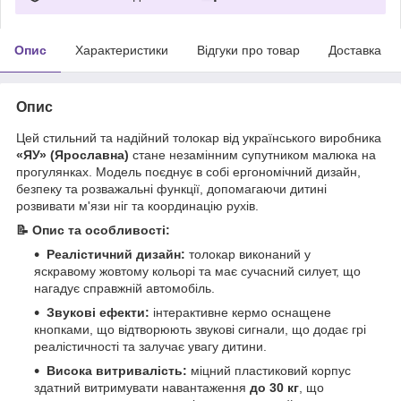
Опис
Характеристики
Відгуки про товар
Доставка
Опис
Цей стильний та надійний толокар від українського виробника
«ЯУ» (Ярославна)
стане незамінним супутником малюка на
прогулянках. Модель поєднує в собі ергономічний дизайн,
безпеку та розважальні функції, допомагаючи дитині
розвивати м'язи ніг та координацію рухів.
📝 Опис та особливості:
Реалістичний дизайн:
толокар виконаний у
яскравому жовтому кольорі та має сучасний силует, що
нагадує справжній автомобіль.
Звукові ефекти:
інтерактивне кермо оснащене
кнопками, що відтворюють звукові сигнали, що додає грі
реалістичності та залучає увагу дитини.
Висока витривалість:
міцний пластиковий корпус
здатний витримувати навантаження
до 30 кг
, що