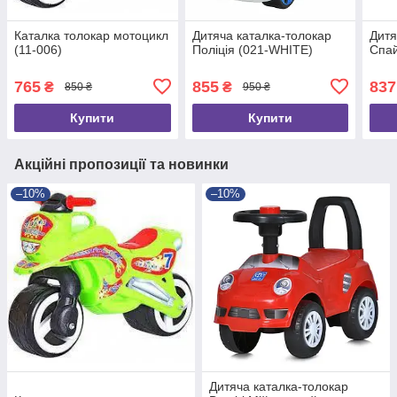
Каталка толокар мотоцикл
Дитяча каталка-толокар
Дитя
(11-006)
Поліція (021-WHITE)
Спай
765
855
837
₴
₴
850 ₴
950 ₴
Купити
Купити
Акційні пропозиції та новинки
–10%
–10%
Дитяча каталка-толокар