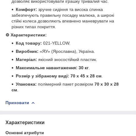
дозволяє використовувати іграшку тривалий час.
Комфорт:
зручне сидіння та висока спинка
забезпечують правильну посадку малюка, а широкі
стійкі колеса дозволяють впевнено маневрувати на
різних типах покриття.
⚙️ Характеристики:
Код товару:
021-YELLOW.
Виробник:
«ЯУ» (Ярославна), Україна.
Матеріал:
якісний зносостійкий пластик.
Максимальне навантаження:
30 кг
.
Розмір у зібраному виді:
70 х 45 х 28 см
.
Упаковка:
полімерний пакет розміром
70 х 30 х 28
см
.
Приховати
Характеристики
Основні атрибути