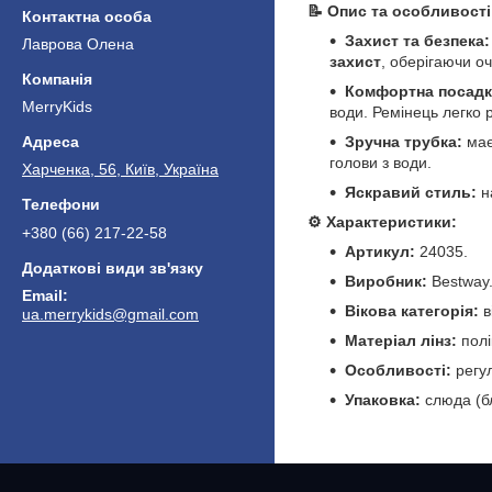
📝 Опис та особливості
Захист та безпека:
Лаврова Олена
захист
, оберігаючи оч
Комфортна посадк
MerryKids
води. Ремінець легко 
Зручна трубка:
має
голови з води.
Харченка, 56, Київ, Україна
Яскравий стиль:
н
⚙️ Характеристики:
+380 (66) 217-22-58
Артикул:
24035.
Виробник:
Bestway
Вікова категорія:
в
ua.merrykids@gmail.com
Матеріал лінз:
полі
Особливості:
регул
Упаковка:
слюда (б