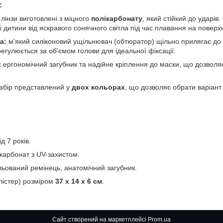
:
лінзи виготовлені з міцного
полікарбонату
, який стійкий до ударі
і дитини від яскравого сонячного світла під час плавання на поверхн
а:
м'який силіконовий ущільнювач (обтюратор) щільно прилягає до
регулюється за об'ємом голови для ідеальної фіксації.
 ергономічний загубник та надійне кріплення до маски, що дозволяє
абір представлений у
двох кольорах
, що дозволяє обрати варіант 
.
ід 7 років.
карбонат з UV-захистом.
ьований ремінець, анатомічний загубник.
лістер) розміром
37 х 14 х 6 см
.
Сайт створений на маркетплейсі
Prom.ua