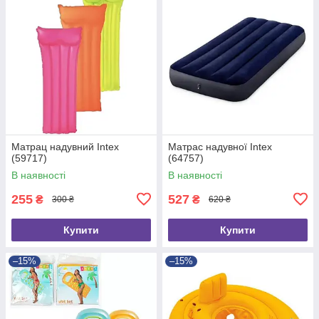
Матрац надувний Intex
Матрас надувної Intex
(59717)
(64757)
В наявності
В наявності
255
527
₴
₴
300 ₴
620 ₴
Купити
Купити
–15%
–15%