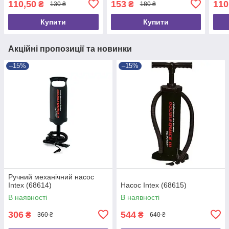
110,50
153
110
₴
₴
130 ₴
180 ₴
Купити
Купити
Акційні пропозиції та новинки
–15%
–15%
Ручний механічний насос
Intex (68614)
Насос Intex (68615)
В наявності
В наявності
306
544
₴
₴
360 ₴
640 ₴