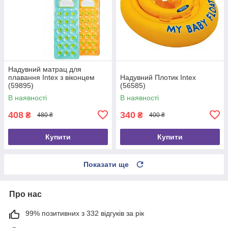
Надувний матрац для
плавання Intex з віконцем
Надувний Плотик Intex
(59895)
(56585)
В наявності
В наявності
408
340
₴
₴
480 ₴
400 ₴
Купити
Купити
Показати ще
Про нас
99% позитивних з 332 відгуків за рік