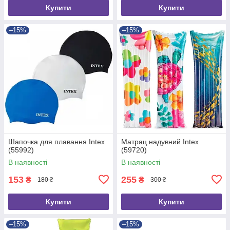
Купити
Купити
–15%
–15%
Шапочка для плавання Intex
Матрац надувний Intex
(55992)
(59720)
В наявності
В наявності
153
255
₴
₴
180 ₴
300 ₴
Купити
Купити
–15%
–15%