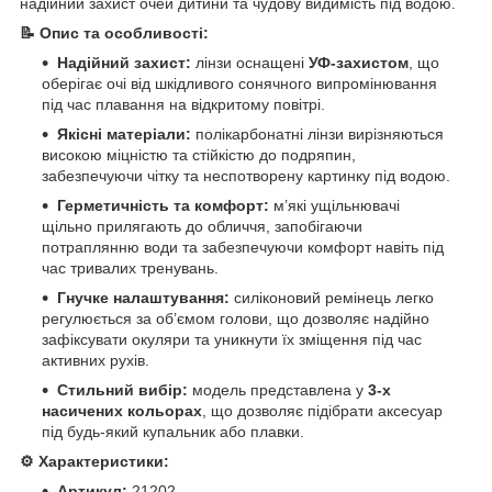
надійний захист очей дитини та чудову видимість під водою.
📝 Опис та особливості:
Надійний захист:
лінзи оснащені
УФ-захистом
, що
оберігає очі від шкідливого сонячного випромінювання
під час плавання на відкритому повітрі.
Якісні матеріали:
полікарбонатні лінзи вирізняються
високою міцністю та стійкістю до подряпин,
забезпечуючи чітку та неспотворену картинку під водою.
Герметичність та комфорт:
м’які ущільнювачі
щільно прилягають до обличчя, запобігаючи
потраплянню води та забезпечуючи комфорт навіть під
час тривалих тренувань.
Гнучке налаштування:
силіконовий ремінець легко
регулюється за об’ємом голови, що дозволяє надійно
зафіксувати окуляри та уникнути їх зміщення під час
активних рухів.
Стильний вибір:
модель представлена у
3-х
насичених кольорах
, що дозволяє підібрати аксесуар
під будь-який купальник або плавки.
⚙️ Характеристики:
Артикул:
21202.