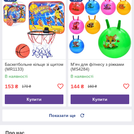
Баскетбольне кільце зі щитом
М'яч для фітнесу з ріжками
(MR1133)
(MS4284)
В наявності
В наявності
153
144
₴
₴
170 ₴
160 ₴
Купити
Купити
Показати ще
Про нас