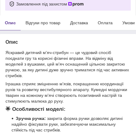
Замовлення під захистом
Опис
Відгуки про товар
Доставка
Оплата
Умови
Опис
Яскравий дитячий м'яч-стрибун — це чудовий спосіб
поєднати гру та корисні фізичні вправи. На відміну від
моделей з вушками, цей м'яч оснащений цільною закритою
ручкою, за яку дитині дуже зручно триматися під час активних
стрибків.
Іграшка сприяє зміцненню м'язів, покращенню координації
рухів та розвитку вестибулярного апарату. Кумедні мордочки
тварин на кожному м'ячі створюють позитивний настрій та
стимулюють малюка до руху.
🌟
Особливості моделі:
Зручна ручка:
закрита форма ручки дозволяє дитині
надійно фіксувати руки, забезпечуючи максимальну
стійкість під час стрибків.