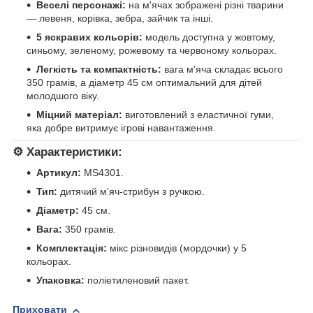
Веселі персонажі:
на м'ячах зображені різні тварини
— левеня, корівка, зебра, зайчик та інші.
5 яскравих кольорів:
модель доступна у жовтому,
синьому, зеленому, рожевому та червоному кольорах.
Легкість та компактність:
вага м'яча складає всього
350 грамів, а діаметр 45 см оптимальний для дітей
молодшого віку.
Міцний матеріал:
виготовлений з еластичної гуми,
яка добре витримує ігрові навантаження.
⚙️
Характеристики:
Артикул:
MS4301.
Тип:
дитячий м'яч-стрибун з ручкою.
Діаметр:
45 см.
Вага:
350 грамів.
Комплектація:
мікс різновидів (мордочки) у 5
кольорах.
Упаковка:
поліетиленовий пакет.
Приховати