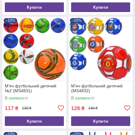
Купити
Купити
–10%
–10%
М'яч футбольний дитячий
М'яч футбольний дитячий
№2 (MS4831)
(MS4832)
В наявності
В наявності
117
126
₴
₴
130 ₴
140 ₴
Купити
Купити
–10%
–10%