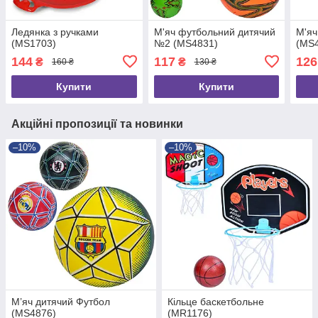
Ледянка з ручками
М'яч футбольний дитячий
М'яч
(MS1703)
№2 (MS4831)
(MS
144
117
126
₴
₴
160 ₴
130 ₴
Купити
Купити
Акційні пропозиції та новинки
–10%
–10%
М’яч дитячий Футбол
Кільце баскетбольне
(MS4876)
(MR1176)