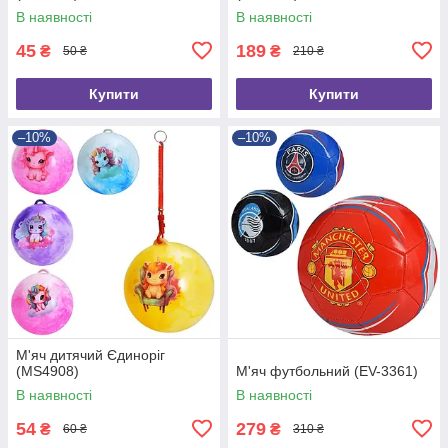
В наявності
В наявності
45
189
₴
₴
50 ₴
210 ₴
Купити
Купити
–10%
–10%
М'яч дитячий Єдиноріг
(MS4908)
М'яч футбольний (EV-3361)
В наявності
В наявності
54
279
₴
₴
60 ₴
310 ₴