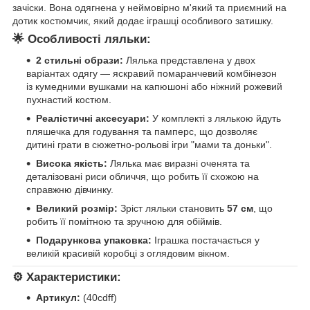
зачіски. Вона одягнена у неймовірно м'який та приємний на
дотик костюмчик, який додає іграшці особливого затишку.
🌟
Особливості ляльки:
2 стильні образи:
Лялька представлена у двох
варіантах одягу — яскравий помаранчевий комбінезон
із кумедними вушками на капюшоні або ніжний рожевий
пухнастий костюм.
Реалістичні аксесуари:
У комплекті з лялькою йдуть
пляшечка для годування та памперс, що дозволяє
дитині грати в сюжетно-рольові ігри "мами та доньки".
Висока якість:
Лялька має виразні оченята та
деталізовані риси обличчя, що робить її схожою на
справжню дівчинку.
Великий розмір:
Зріст ляльки становить
57 см
, що
робить її помітною та зручною для обіймів.
Подарункова упаковка:
Іграшка постачається у
великій красивій коробці з оглядовим вікном.
⚙️
Характеристики:
Артикул:
(40cdff)