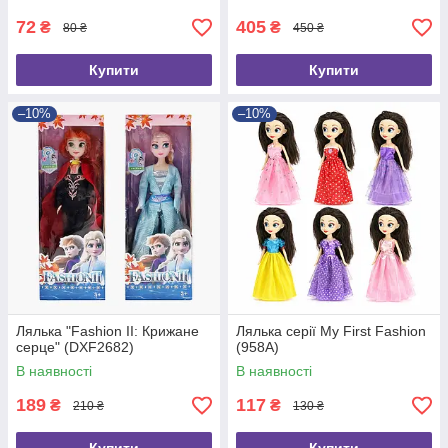
72
405
₴
₴
80 ₴
450 ₴
Купити
Купити
–10%
–10%
Лялька "Fashion II: Крижане
Лялька серії My First Fashion
серце" (DXF2682)
(958A)
В наявності
В наявності
189
117
₴
₴
210 ₴
130 ₴