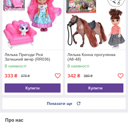
Лялька Пригоди Розі
Лялька Конна прогулянка
Затишний вечір (RR036)
(A8-48)
В наявності
В наявності
333
342
₴
₴
370 ₴
380 ₴
Купити
Купити
Показати ще
Про нас