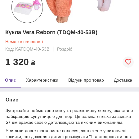
Кукла Vera Reborn (TDQM-40-53B)
Немає в наявності
Код: KATDQM-40-53B
Роздріб
1 320
₴
Опис
Характеристики
Відгуки про товар
Доставка
Опис
Зустрічайте неймовірно милу та реалістичну ляльку, яка стане
найкращою супутницею для ігор. Ця велика лялька заввишки
57 см
вражає своєю деталізацією та якісним виконанням.
У ляльки довге шовковисте волосся, заплетене у витончені
косички, що дозволяє дитині розчісувати її та створювати нові