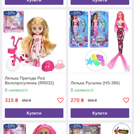
Купити
Купити
–10%
–10%
Лялька Пригоди Розі
Велопрогулянка (RR032)
Лялька Русалка (HS-386)
В наявності
В наявності
315
270
₴
₴
350 ₴
300 ₴
Купити
Купити
–10%
–10%