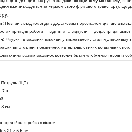
підходять для дитячих рук, а завдяки
інерційному механізму
, вон
уценя вже знаходиться за кермом свого фірмового транспорту, що до
ору:
і:
Повний склад команди з додатковим персонажем для ще цікавіших
стий принцип роботи — відтягни та відпусти — додає грі динаміки т
ія:
Фігурки та машинки виконані у впізнаваному стилі мультфільму 
рашки виготовлені з безпечних матеріалів, стійких до активних ігор.
омпактний розмір машинок дозволяє брати улюблених героїв із соб
Патруль (ЩП).
:
7 шт.
ий.
:
8 см.
нстраційна коробка з вікном.
5 × 21 × 5.5 см.