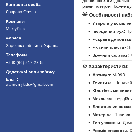
довжиною
8 см
ідеально 
рівній поверхні. Кожне ц
Лаврова Олена
🌟
Особливості наб
7 героїв у комплект
MerryKids
Інерційний рух:
Про
Яскрава деталізац
Харченка, 56, Київ, Україна
Якісний пластик:
Іг
Зручний формат:
К
+380 (66) 217-22-58
⚙️
Характеристики:
Артикул:
M-99B.
Тематика:
Щенячий 
ua.merrykids@gmail.com
Кількість машинок
Механізм:
Інерційн
Довжина машинки
Матеріал:
Пластик.
Тип упаковки:
Демо
Розмір упаковки:
3