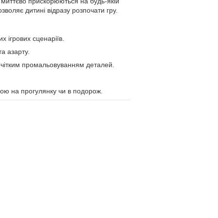
и миттєво прискорюються на будь-якій
зволяє дитині відразу розпочати гру.
 ігрових сценаріїв.
а азарту.
з чітким промальовуванням деталей.
ою на прогулянку чи в подорож.