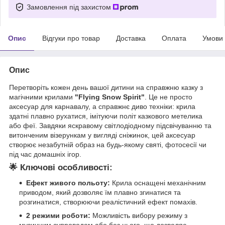
Замовлення під захистом
Опис
Відгуки про товар
Доставка
Оплата
Умови
Опис
Перетворіть кожен день вашої дитини на справжню казку з
магічними крилами
"Flying Snow Spirit"
. Це не просто
аксесуар для карнавалу, а справжнє диво техніки: крила
здатні плавно рухатися, імітуючи політ казкового метелика
або феї. Завдяки яскравому світлодіодному підсвічуванню та
витонченим візерункам у вигляді сніжинок, цей аксесуар
створює незабутній образ на будь-якому святі, фотосесії чи
під час домашніх ігор.
🌟
Ключові особливості:
Ефект живого польоту:
Крила оснащені механічним
приводом, який дозволяє їм плавно згинатися та
розгинатися, створюючи реалістичний ефект помахів.
2 режими роботи:
Можливість вибору режиму з
музичним супроводом або без нього, що дозволяє