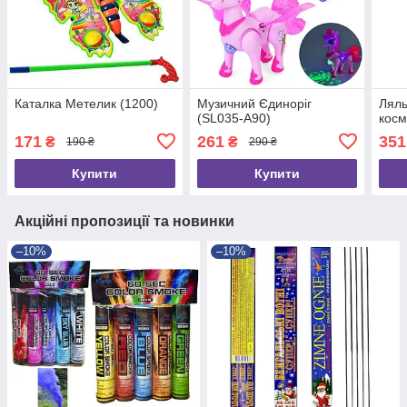
Каталка Метелик (1200)
Музичний Єдиноріг
Ляль
(SL035-A90)
косм
171
261
351
₴
₴
190 ₴
290 ₴
Купити
Купити
Акційні пропозиції та новинки
–10%
–10%