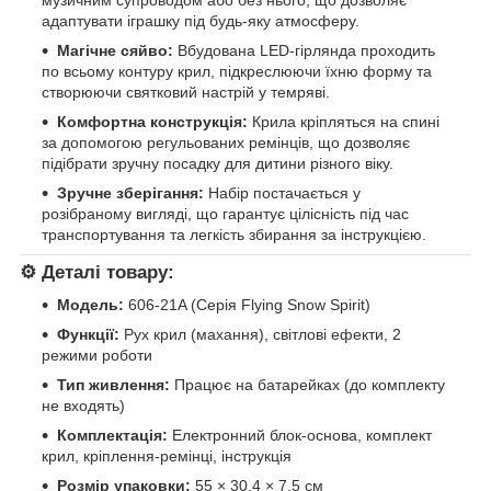
адаптувати іграшку під будь-яку атмосферу.
Магічне сяйво:
Вбудована LED-гірлянда проходить
по всьому контуру крил, підкреслюючи їхню форму та
створюючи святковий настрій у темряві.
Комфортна конструкція:
Крила кріпляться на спині
за допомогою регульованих ремінців, що дозволяє
підібрати зручну посадку для дитини різного віку.
Зручне зберігання:
Набір постачається у
розібраному вигляді, що гарантує цілісність під час
транспортування та легкість збирання за інструкцією.
⚙️
Деталі товару:
Модель:
606-21A (Серія Flying Snow Spirit)
Функції:
Рух крил (махання), світлові ефекти, 2
режими роботи
Тип живлення:
Працює на батарейках (до комплекту
не входять)
Комплектація:
Електронний блок-основа, комплект
крил, кріплення-ремінці, інструкція
Розмір упаковки:
55 × 30.4 × 7.5 см