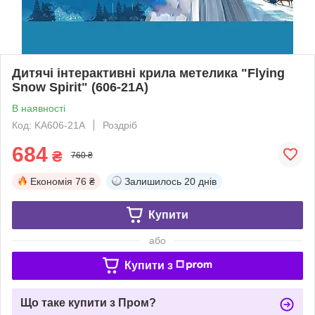
Дитячі інтерактивні крила метелика "Flying
Snow Spirit" (606-21A)
В наявності
Код: KA606-21A
Роздріб
684
₴
760 ₴
Економія
76 ₴
Залишилось
20 днів
Купити
або
Купити з
Що таке купити з Пром?