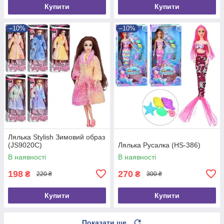
Купити
Купити
–10%
–10%
Лялька Stylish Зимовий образ
(JS9020C)
Лялька Русалка (HS-386)
В наявності
В наявності
198
270
₴
₴
220 ₴
300 ₴
Купити
Купити
Показати ще