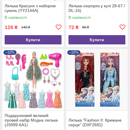
Лялька Красуня з набором
Лялька-сюрприз у кулі 28-67 /
суконь (YY2144A)
DL-16)
В наявності
В наявності
126
72
₴
₴
140 ₴
80 ₴
Купити
Купити
–10%
–10%
Подарунковий великий
ігровий набір Модна лялька
Лялька "Fashion II: Крижане
(JS999-6A1)
серце" (DXF2682)