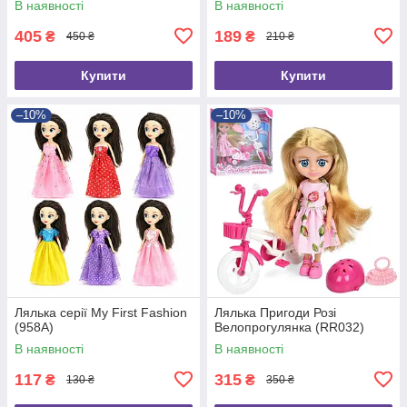
В наявності
В наявності
405
189
₴
₴
450 ₴
210 ₴
Купити
Купити
–10%
–10%
Лялька серії My First Fashion
Лялька Пригоди Розі
(958A)
Велопрогулянка (RR032)
В наявності
В наявності
117
315
₴
₴
130 ₴
350 ₴