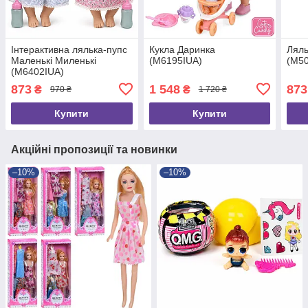
Інтерактивна лялька-пупс
Кукла Даринка
Ляль
Маленькі Миленькі
(M6195IUA)
(M5
(M6402IUA)
873
1 548
873
₴
₴
970 ₴
1 720 ₴
Купити
Купити
Акційні пропозиції та новинки
–10%
–10%