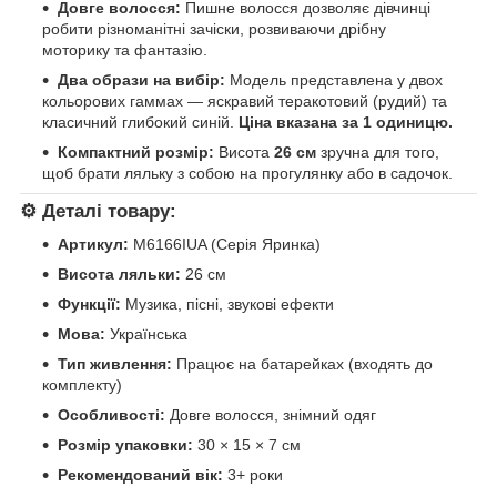
Довге волосся:
Пишне волосся дозволяє дівчинці
робити різноманітні зачіски, розвиваючи дрібну
моторику та фантазію.
Два образи на вибір:
Модель представлена у двох
кольорових гаммах — яскравий теракотовий (рудий) та
класичний глибокий синій.
Ціна вказана за 1 одиницю.
Компактний розмір:
Висота
26 см
зручна для того,
щоб брати ляльку з собою на прогулянку або в садочок.
⚙️
Деталі товару:
Артикул:
M6166IUA (Серія Яринка)
Висота ляльки:
26 см
Функції:
Музика, пісні, звукові ефекти
Мова:
Українська
Тип живлення:
Працює на батарейках (входять до
комплекту)
Особливості:
Довге волосся, знімний одяг
Розмір упаковки:
30 × 15 × 7 см
Рекомендований вік:
3+ роки