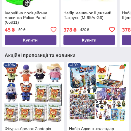
Інерційна поліцейська
Набір машинок Щенячий
Набі
машинка Police Patrol
Патруль (M-99A/ G6)
Щеня
(66911)
45
378
378
₴
₴
50 ₴
420 ₴
Купити
Купити
Акційні пропозиції та новинки
–10%
–10%
Фігурка-брелок Zootopia
Набір Адвент-календар