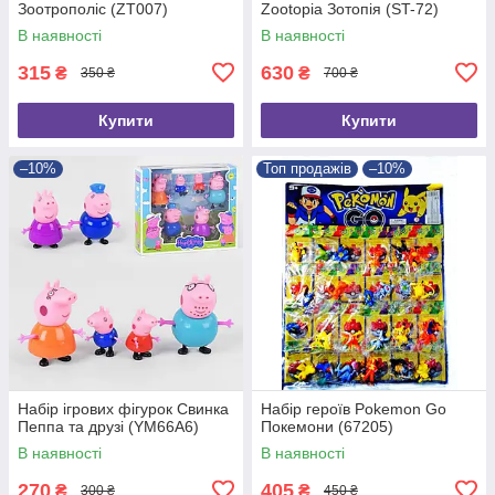
Зоотрополіс (ZT007)
Zootopia Зотопія (ST-72)
В наявності
В наявності
315
630
₴
₴
350 ₴
700 ₴
Купити
Купити
–10%
Топ продажів
–10%
Набір ігрових фігурок Свинка
Набір героїв Pokemon Go
Пеппа та друзі (YM66A6)
Покемони (67205)
В наявності
В наявності
270
405
₴
₴
300 ₴
450 ₴