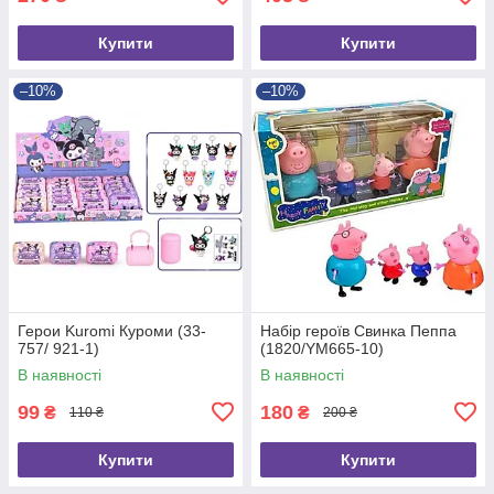
Купити
Купити
–10%
–10%
Герои Kuromi Куроми (33-
Набір героїв Свинка Пеппа
757/ 921-1)
(1820/YM665-10)
В наявності
В наявності
99
180
₴
₴
110 ₴
200 ₴
Купити
Купити