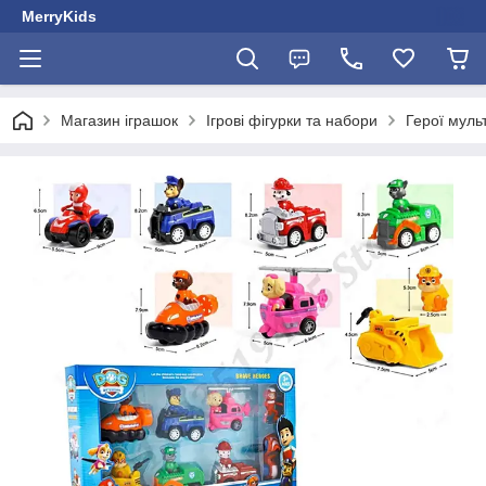
MerryKids
Магазин іграшок
Ігрові фігурки та набори
Герої муль