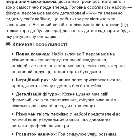
інерційним механізмом
: достатньо трохи розігнати авто, і
воно самостійно поїде вперед. Головна особливість набору —
фігурки персонажів мають деталізовані ніжки та впевнено
сидять у своїх кабінах, що робить гру реалістичною та
захопливою. Яскравий дизайн та різноманітність техніки (від
гелікоптера до бульдозера) дозволять дитині відтворити будь-
яку рятувальну операцію.
🌟
Ключові особливості:
Повна команда:
Набір включає 7 персонажів на
різних типах транспорту: гоночний квадроцикл,
поліцейське авто, пожежна машина, сміттєвоз, катер на
повітряній подушці, гелікоптер та бульдозер.
Інерційний рух:
Машинки легко прискорюються та
проїжджають значну відстань без батарейок.
Деталізація фігурок:
Кожне цуценя має свій
фірмовий колір та спорядження, фігурки виконані з
ніжками для зручної посадки в транспорт.
Різноманітність техніки:
У наборі представлені всі
основні види рятувальних машин, що допомагає
вивчати професії під час гри.
Розвиток навичок:
Гра стимулює уяву, розвиває