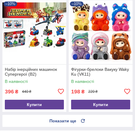
–10%
–10%
Набір інерційних машинок
Фігурки-брелоки Вакуку Waky
Супергерої (B2)
Ku (VK11)
В наявності
В наявності
396
198
₴
₴
440 ₴
220 ₴
Купити
Купити
Показати ще