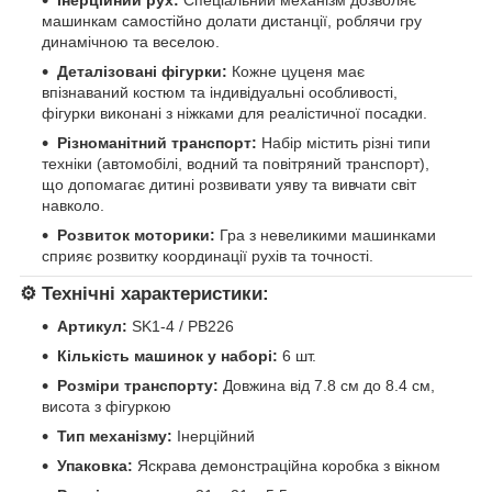
машинкам самостійно долати дистанції, роблячи гру
динамічною та веселою.
Деталізовані фігурки:
Кожне цуценя має
впізнаваний костюм та індивідуальні особливості,
фігурки виконані з ніжками для реалістичної посадки.
Різноманітний транспорт:
Набір містить різні типи
техніки (автомобілі, водний та повітряний транспорт),
що допомагає дитині розвивати уяву та вивчати світ
навколо.
Розвиток моторики:
Гра з невеликими машинками
сприяє розвитку координації рухів та точності.
⚙️
Технічні характеристики:
Артикул:
SK1-4 / PB226
Кількість машинок у наборі:
6 шт.
Розміри транспорту:
Довжина від 7.8 см до 8.4 см,
висота з фігуркою
Тип механізму:
Інерційний
Упаковка:
Яскрава демонстраційна коробка з вікном