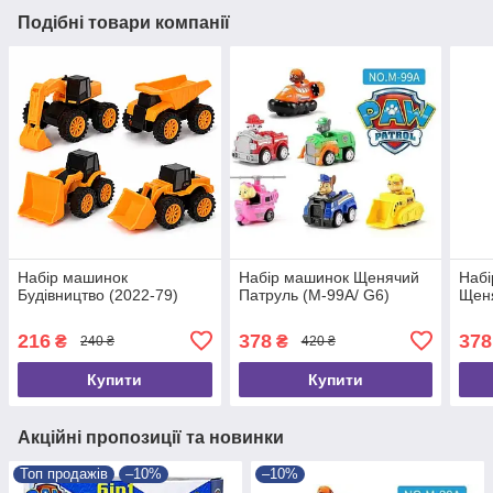
Подібні товари компанії
Набір машинок
Набір машинок Щенячий
Набі
Будівництво (2022-79)
Патруль (M-99A/ G6)
Щеня
216
378
378
₴
₴
240 ₴
420 ₴
Купити
Купити
Акційні пропозиції та новинки
Топ продажів
–10%
–10%