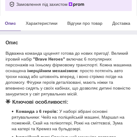
Замовлення під захистом
Опис
Характеристики
Відгуки про товар
Доставка
Опис
Відважна команда цуценят готова до нових пригод!. Великий
ігровий набір
"Brave Heroes"
включає 6 популярних
персонажів на їхньому фірмовому транспорті. Кожна машинка
оснащена
інерційним механізмом
: просто потягніть авто
трохи назад або штовхніть вперед, і воно стрімко поїде на
допомогу. Фігурки героїв деталізовані, мають ніжки та
впевнено сидять у своїх кабінах, що дозволяє дитині повністю
зануритися у світ рятувальних місій.
🌟
Ключові особливості:
Команда з 6 героїв:
У наборі зібрані основні
рятувальники: Чейз на поліцейській машині, Маршал на
пожежній, Скай на гелікоптері, Роккі на сміттєвозі, Зума
на катері та Кремез на бульдозері.
Інерційний рух:
Спеціальний механізм дозволяє