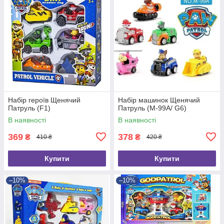
Набір героїв Щенячий
Набір машинок Щенячий
Патруль (F1)
Патруль (M-99A/ G6)
В наявності
В наявності
369
378
₴
₴
410 ₴
420 ₴
Купити
Купити
–10%
–10%