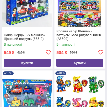
Ігровий набір Щенячий
Набір інерційних машинок
патруль: База рятувальників
Щенячий патруль (663-2)
(A3309)
В наявності
В наявності
549
504
₴
₴
610 ₴
560 ₴
Купити
Купити
–10%
–10%