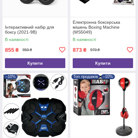
Електронна боксерська
Інтерактивний набір для
мішень Boxing Machine
боксу (2021-9B)
(MS5049)
В наявності
В наявності
855
873
₴
₴
950 ₴
970 ₴
Купити
Купити
–10%
Топ продажів
–10%