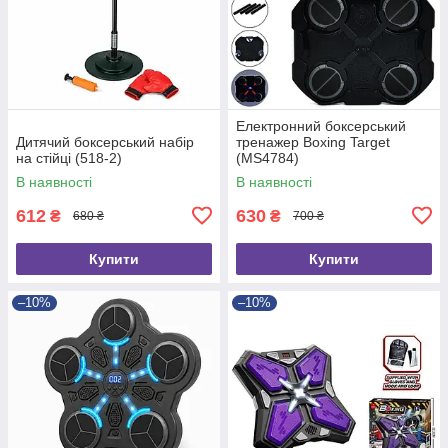
Електронний боксерський
Дитячий боксерський набір
тренажер Boxing Target
на стійці (518-2)
(MS4784)
В наявності
В наявності
612
630
₴
₴
680 ₴
700 ₴
Купити
Купити
–10%
–10%