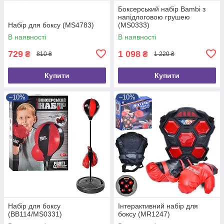
Боксерський набір Bambi з
напідлоговою грушею
Набір для боксу (MS4783)
(MS0333)
В наявності
В наявності
729
1 098
₴
₴
810 ₴
1 220 ₴
Купити
Купити
–10%
–10%
Набір для боксу
Інтерактивний набір для
(BB114/MS0331)
боксу (MR1247)