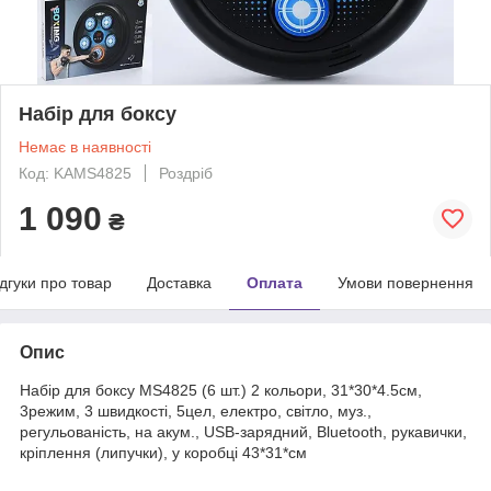
Набір для боксу
Немає в наявності
Код: KAMS4825
Роздріб
1 090
₴
ідгуки про товар
Доставка
Оплата
Умови повернення
Опис
Набір для боксу MS4825 (6 шт.) 2 кольори, 31*30*4.5см,
3режим, 3 швидкості, 5цел, електро, світло, муз.,
регульованість, на акум., USB-зарядний, Bluetooth, рукавички,
кріплення (липучки), у коробці 43*31*см