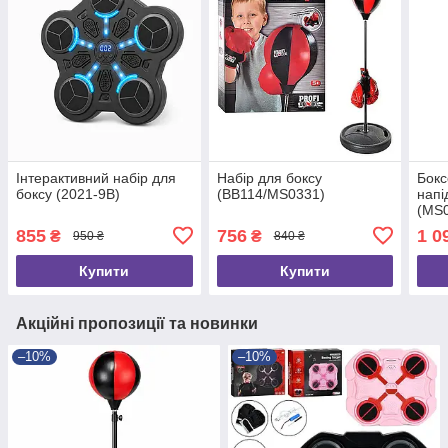
Інтерактивний набір для
Набір для боксу
Бокс
боксу (2021-9B)
(BB114/MS0331)
напі
(MS
855
756
1 0
₴
₴
950 ₴
840 ₴
Купити
Купити
Акційні пропозиції та новинки
–10%
–10%