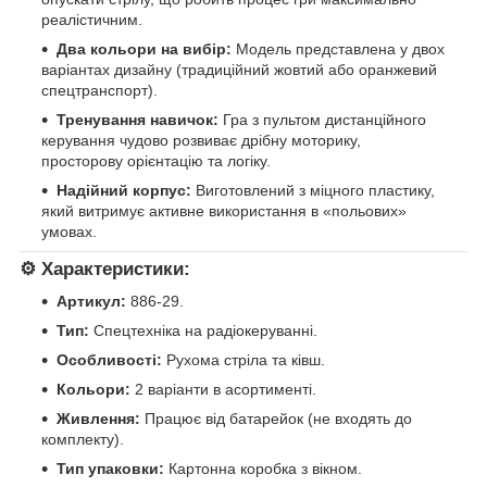
реалістичним.
Два кольори на вибір:
Модель представлена у двох
варіантах дизайну (традиційний жовтий або оранжевий
спецтранспорт).
Тренування навичок:
Гра з пультом дистанційного
керування чудово розвиває дрібну моторику,
просторову орієнтацію та логіку.
Надійний корпус:
Виготовлений з міцного пластику,
який витримує активне використання в «польових»
умовах.
⚙️
Характеристики:
Артикул:
886-29.
Тип:
Спецтехніка на радіокеруванні.
Особливості:
Рухома стріла та ківш.
Кольори:
2 варіанти в асортименті.
Живлення:
Працює від батарейок (не входять до
комплекту).
Тип упаковки:
Картонна коробка з вікном.