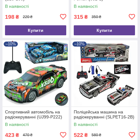
В наявності
В наявності
198
315
₴
₴
220 ₴
350 ₴
Купити
Купити
–10%
–10%
Спортивний автомобіль на
Поліцейська машина на
радіокеруванні (UJ99-P222)
радіокеруванні (SLPET16-2B)
В наявності
В наявності
423
522
₴
₴
470 ₴
580 ₴