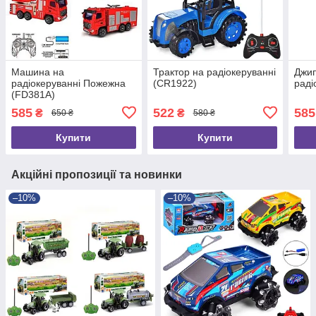
Машина на
Трактор на радіокеруванні
Джип
радіокеруванні Пожежна
(CR1922)
раді
(FD381A)
585
522
585
₴
₴
650 ₴
580 ₴
Купити
Купити
Акційні пропозиції та новинки
–10%
–10%