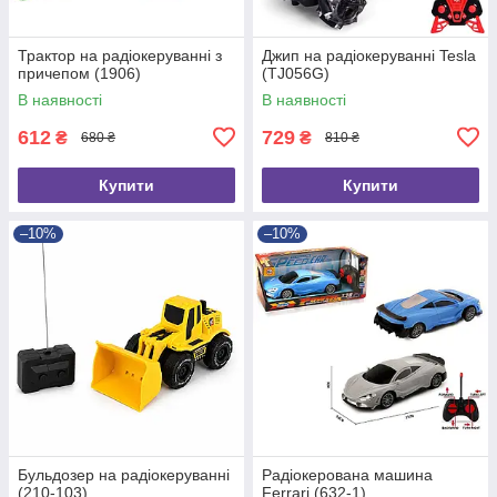
Трактор на радіокеруванні з
Джип на радіокеруванні Tesla
причепом (1906)
(TJ056G)
В наявності
В наявності
612
729
₴
₴
680 ₴
810 ₴
Купити
Купити
–10%
–10%
Бульдозер на радіокеруванні
Радіокерована машина
(210-103)
Ferrari (632-1)