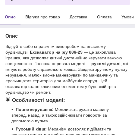
Опис
Відгуки про товар
Доставка
Оплата
Умови
Опис
Відчуйте себе справжнім виконробом на власному
будівництві!
Екскаватор на р/у 886-29
— це захоплива
іграшка, яка дозволяє дитині дистанційно керувати важкою
спецтехнікою. Головна перевага моделі —
рухомі деталі
, які
імітують роботу справжнього ковша. Завдяки зручному пульту
керування, малюк зможе маневрувати по майданчику та
«розчищати» територію для майбутніх споруд. Цей
екскаватор стане ключовим елементом у будь-якій грі в
будівництво чи ремонт.
🌟
Особливості моделі:
Повне керування:
Можливість рухати машину
вперед, назад, а також здійснювати повороти за
допомогою пульта.
Рухомий ківш:
Механізм дозволяє підіймати та
опускати стрілу, що робить процес гри максимально