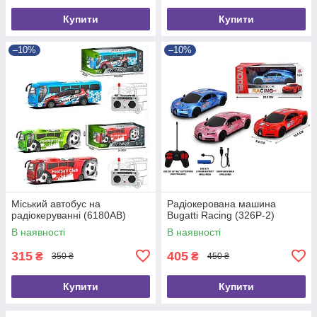
Купити
Купити
–10%
–10%
Міський автобус на
Радіокерована машина
радіокеруванні (6180AB)
Bugatti Racing (326P-2)
В наявності
В наявності
315
405
₴
₴
350 ₴
450 ₴
Купити
Купити