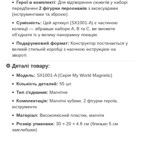
Герої в комплекті:
Для відтворення сюжетів у наборі
передбачені
2 фігурки персонажів
з аксесуарами
(інструментами та зброєю).
Сумісність:
Цей артикул (SX1001-A) є частиною
колекції — зібравши набори A, B та C, ви зможете
об'єднати їх у велику панорамну локацію.
Подарунковий формат:
Конструктор постачається у
великій стильній коробці з наочною інструкцією на
звороті.
⚙️
Деталі товару:
Модель:
SX1001-A (Серія My World Magnetic)
Кількість деталей:
55 шт.
Тип з'єднання:
Магнітне
Комплектація:
Магнітні кубики, 2 фігурки героїв,
інструменти
Матеріал:
Високоякісний пластик, магніти
Розмір упаковки:
30 × 20 × 4.8 см (близько 5 см
завглибшки)