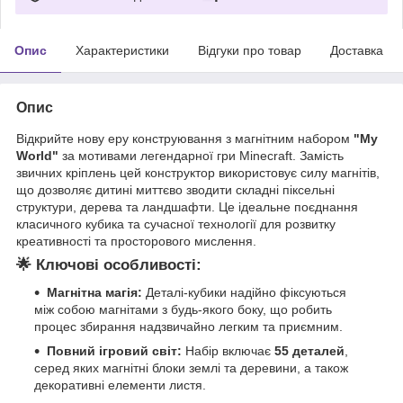
Опис
Характеристики
Відгуки про товар
Доставка
Опис
Відкрийте нову еру конструювання з магнітним набором
"My
World"
за мотивами легендарної гри Minecraft. Замість
звичних кріплень цей конструктор використовує силу магнітів,
що дозволяє дитині миттєво зводити складні піксельні
структури, дерева та ландшафти. Це ідеальне поєднання
класичного кубика та сучасної технології для розвитку
креативності та просторового мислення.
🌟
Ключові особливості:
Магнітна магія:
Деталі-кубики надійно фіксуються
між собою магнітами з будь-якого боку, що робить
процес збирання надзвичайно легким та приємним.
Повний ігровий світ:
Набір включає
55 деталей
,
серед яких магнітні блоки землі та деревини, а також
декоративні елементи листя.