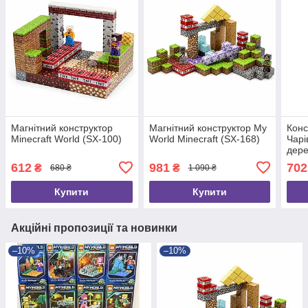
Магнітний конструктор
Магнітний конструктор My
Конс
Minecraft World (SX-100)
World Minecraft (SX-168)
Чарі
дере
612
981
702
₴
₴
680 ₴
1 090 ₴
Купити
Купити
Акційні пропозиції та новинки
–10%
–10%