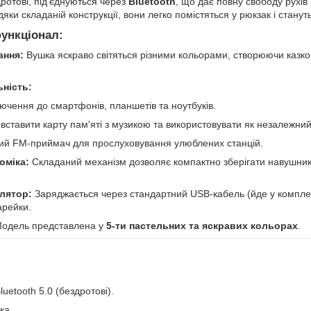
ротові, під’єднуються через
Bluetooth
, що дає повну свободу рухів
дяки складаній конструкції, вони легко помістяться у рюкзак і стан
ункціонал:
ання:
Вушка яскраво світяться різними кольорами, створюючи казко
ність:
ючення до смартфонів, планшетів та ноутбуків.
ставити карту пам'яті з музикою та використовувати як незалежний
й FM-приймач для прослуховування улюблених станцій.
оміка:
Складаний механізм дозволяє компактно зберігати навушники
лятор:
Заряджається через стандартний USB-кабель (йде у комплект
арейки.
одель представлена у
5-ти пастельних та яскравих кольорах
.
luetooth 5.0 (бездротові).
шка