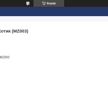
Кошик
отик (MZ003)
MZ003