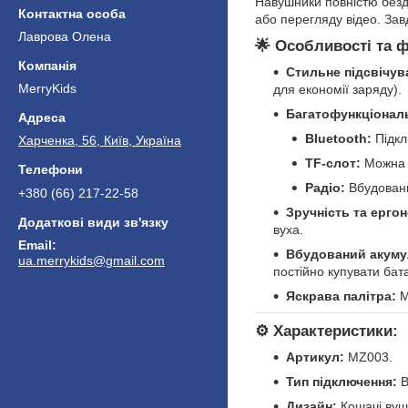
Навушники повністю безд
або перегляду відео. Зав
Лаврова Олена
🌟
Особливості та ф
Стильне підсвічув
MerryKids
для економії заряду).
Багатофункціональ
Bluetooth:
Підкл
Харченка, 56, Київ, Україна
TF-слот:
Можна в
Радіо:
Вбудовани
+380 (66) 217-22-58
Зручність та ергон
вуха.
Вбудований акуму
ua.merrykids@gmail.com
постійно купувати бат
Яскрава палітра:
М
⚙️
Характеристики:
Артикул:
MZ003.
Тип підключення:
B
Дизайн:
Кошачі ву