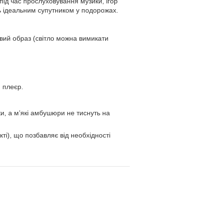
 під час прослуховування музики, ігор
уть ідеальним супутником у подорожах.
вий образ (світло можна вимикати
 плеєр.
, а м’які амбушюри не тиснуть на
і), що позбавляє від необхідності