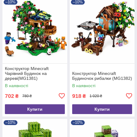
–10%
–10%
Конструктор Minecraft
Чарівний Будинок на
Конструктор Minecraft
дереві(MG1381)
Будиночок рибалки (MG1382)
В наявності
В наявності
702
918
₴
₴
780 ₴
1 020 ₴
Купити
Купити
–10%
–10%