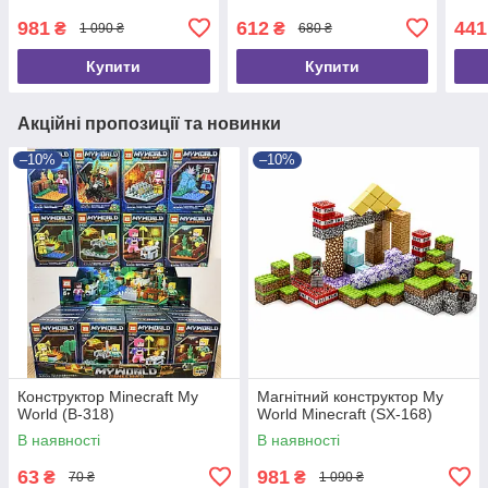
981
612
441
₴
₴
1 090 ₴
680 ₴
Купити
Купити
Акційні пропозиції та новинки
–10%
–10%
Конструктор Minecraft My
Магнітний конструктор My
World (B-318)
World Minecraft (SX-168)
В наявності
В наявності
63
981
₴
₴
70 ₴
1 090 ₴