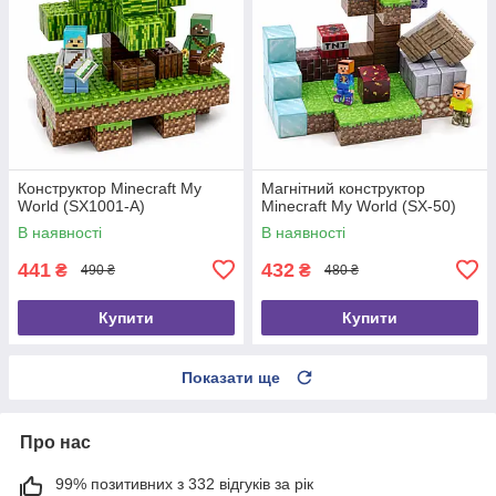
Конструктор Minecraft My
Магнітний конструктор
World (SX1001-A)
Minecraft My World (SX-50)
В наявності
В наявності
441
432
₴
₴
490 ₴
480 ₴
Купити
Купити
Показати ще
Про нас
99% позитивних з 332 відгуків за рік