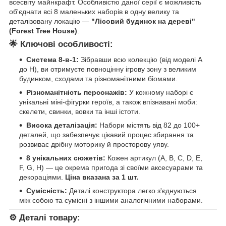
всесвіту майнкрафт. Особливістю даної серії є можливість
об'єднати всі 8 маленьких наборів в одну велику та
деталізовану локацію —
"Лісовий будинок на дереві"
(Forest Tree House)
.
🌟
Ключові особливості:
Система 8-в-1:
Зібравши всю колекцію (від моделі A
до H), ви отримуєте повноцінну ігрову зону з великим
будинком, сходами та різноманітними біомами.
Різноманітність персонажів:
У кожному наборі є
унікальні міні-фігурки героїв, а також впізнавані моби:
скелети, свинки, вовки та інші істоти.
Висока деталізація:
Набори містять від 82 до 100+
деталей, що забезпечує цікавий процес збирання та
розвиває дрібну моторику й просторову уяву.
8 унікальних сюжетів:
Кожен артикул (A, B, C, D, E,
F, G, H) — це окрема пригода зі своїми аксесуарами та
декораціями.
Ціна вказана за 1 шт.
Сумісність:
Деталі конструктора легко з'єднуються
між собою та сумісні з іншими аналогічними наборами.
⚙️
Деталі товару: