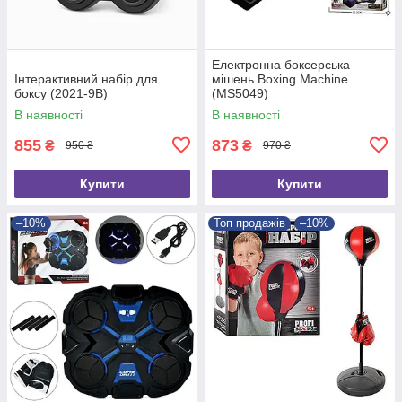
Електронна боксерська
Інтерактивний набір для
мішень Boxing Machine
боксу (2021-9B)
(MS5049)
В наявності
В наявності
855
873
₴
₴
950 ₴
970 ₴
Купити
Купити
–10%
Топ продажів
–10%