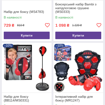
Боксерський набір Bambi з
напідлоговою грушею
Набір для боксу (MS4783)
(MS0333)
В наявності
В наявності
729
1 098
₴
₴
810 ₴
1 220 ₴
Купити
Купити
–10%
–10%
Набір для боксу
Інтерактивний набір для
(BB114/MS0331)
боксу (MR1247)