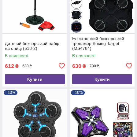
Електронний боксерський
Дитячий боксерський набір
тренажер Boxing Target
на стійці (518-2)
(MS4784)
В наявності
В наявності
612
630
₴
₴
680 ₴
700 ₴
Купити
Купити
–10%
–10%