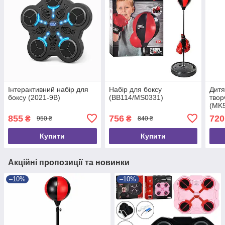
Інтерактивний набір для
Набір для боксу
Дитя
боксу (2021-9B)
(BB114/MS0331)
твор
(MK
855
756
720
₴
₴
950 ₴
840 ₴
Купити
Купити
Акційні пропозиції та новинки
–10%
–10%