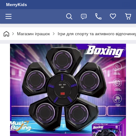
MerryKids
Магазин іграшок
Ігри для спорту та активного відпочинк