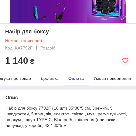
Набір для боксу
Немає в наявності
Код: KA7792F
Роздріб
1 140
₴
ідгуки про товар
Доставка
Оплата
Умови повернення
Опис
Набір для боксу 7792F (18 шт.) 35*30*5 см, 3режим, 9
швидкостей, 5 прицілів, електро, світло., муз., регул.гумкості,
на акум., шнур TYPE-С, Bluetooth, кріплення (присоски,
липучки), у коробці 42 * 30*5 м