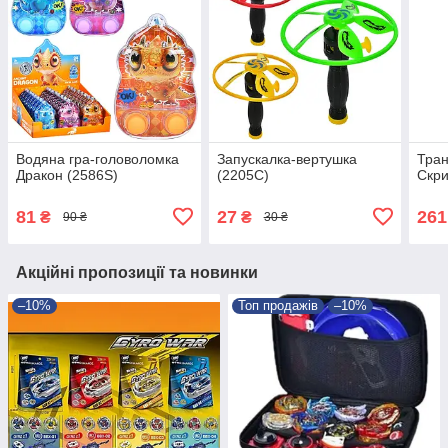
Водяна гра-головоломка
Запускалка-вертушка
Тран
Дракон (2586S)
(2205C)
Скри
81
27
261
₴
₴
90 ₴
30 ₴
Акційні пропозиції та новинки
–10%
Топ продажів
–10%