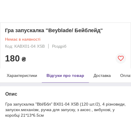
Гра запускалка "Beyblade/ Бейблейд"
Немає в наявності
Код: KABX01-04 XSB
Роздріб
180
₴
Характеристики
Відгуки про товар
Доставка
Опла
Опис
Гра запускалка "Bbl/Ббл" BX01-04 XSB (120 шт./2), 4 різновиди,
запускн.механізм, ручка для запуску, з аксес., вибухові, у
коробці 21*13*6.5см