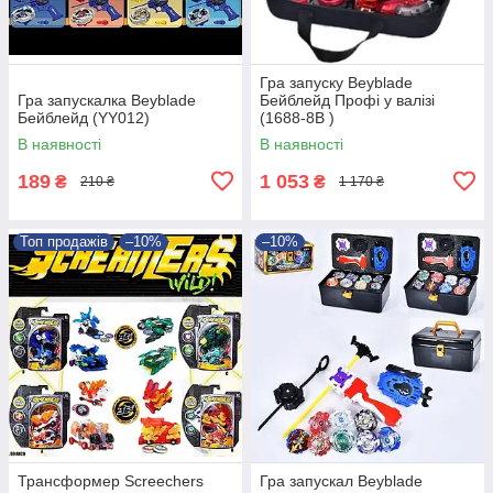
Гра запуску Beyblade
Гра запускалка Beyblade
Бейблейд Профі у валізі
Бейблейд (YY012)
(1688-8B )
В наявності
В наявності
189
1 053
₴
₴
210 ₴
1 170 ₴
Топ продажів
–10%
–10%
Трансформер Screechers
Гра запускал Beyblade