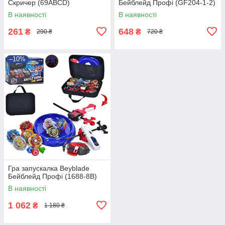
Скричер (69ABCD)
Бейблейд Профі (GF204-1-2)
В наявності
В наявності
261
648
₴
₴
290 ₴
720 ₴
–10%
Гра запускалка Beyblade
Бейблейд Профі (1688-8B)
В наявності
1 062
₴
1 180 ₴