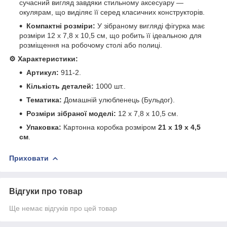
сучасний вигляд завдяки стильному аксесуару —
окулярам, що виділяє її серед класичних конструкторів.
Компактні розміри:
У зібраному вигляді фігурка має
розміри 12 х 7,8 х 10,5 см, що робить її ідеальною для
розміщення на робочому столі або полиці.
⚙️ Характеристики:
Артикул:
911-2.
Кількість деталей:
1000 шт..
Тематика:
Домашній улюбленець (Бульдог).
Розміри зібраної моделі:
12 х 7,8 х 10,5 см.
Упаковка:
Картонна коробка розміром
21 х 19 х 4,5
см
.
Приховати
Відгуки про товар
Ще немає відгуків про цей товар