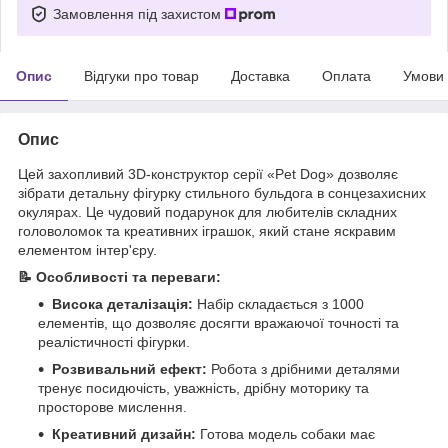
Замовлення під захистом
Опис
Відгуки про товар
Доставка
Оплата
Умови
Опис
Цей захопливий 3D-конструктор серії «Pet Dog» дозволяє
зібрати детальну фігурку стильного бульдога в сонцезахисних
окулярах. Це чудовий подарунок для любителів складних
головоломок та креативних іграшок, який стане яскравим
елементом інтер'єру.
📝 Особливості та переваги:
Висока деталізація:
Набір складається з 1000
елементів, що дозволяє досягти вражаючої точності та
реалістичності фігурки.
Розвивальний ефект:
Робота з дрібними деталями
тренує посидючість, уважність, дрібну моторику та
просторове мислення.
Креативний дизайн:
Готова модель собаки має