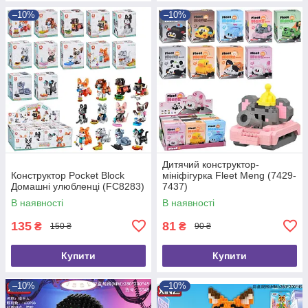
–10%
–10%
Дитячий конструктор-
Конструктор Pocket Block
мініфігурка Fleet Meng (7429-
Домашні улюбленці (FC8283)
7437)
В наявності
В наявності
135
81
₴
₴
150 ₴
90 ₴
Купити
Купити
–10%
–10%