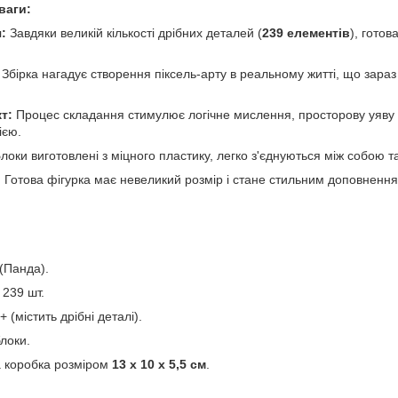
ваги:
:
Завдяки великій кількості дрібних деталей (
239 елементів
), гото
Збірка нагадує створення піксель-арту в реальному житті, що зараз
т:
Процес складання стимулює логічне мислення, просторову уяву 
ією.
локи виготовлені з міцного пластику, легко з'єднуються між собою 
:
Готова фігурка має невеликий розмір і стане стильним доповненням
(Панда).
239 шт.
+ (містить дрібні деталі).
локи.
 коробка розміром
13 х 10 х 5,5 см
.