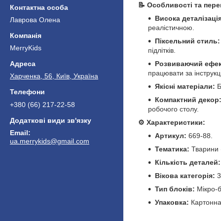
📝 Особливості та пере
Висока деталізація
Лаврова Олена
реалістичною.
Піксельний стиль:
MerryKids
підлітків.
Розвиваючий ефек
працювати за інструкц
Харченка, 56, Київ, Україна
Якісні матеріали:
Б
Компактний декор
+380 (66) 217-22-58
робочого столу.
⚙️ Характеристики:
Артикул:
669-88.
ua.merrykids@gmail.com
Тематика:
Тварини 
Кількість деталей:
Вікова категорія:
3
Тип блоків:
Мікро-б
Упаковка:
Картонна