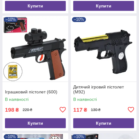
Купити
Купити
–10%
–10%
Дитячий ігровий пістолет
Іграшковий пістолет (600)
(M92)
В наявності
В наявності
198
117
₴
₴
220 ₴
130 ₴
Купити
Купити
–10%
–10%