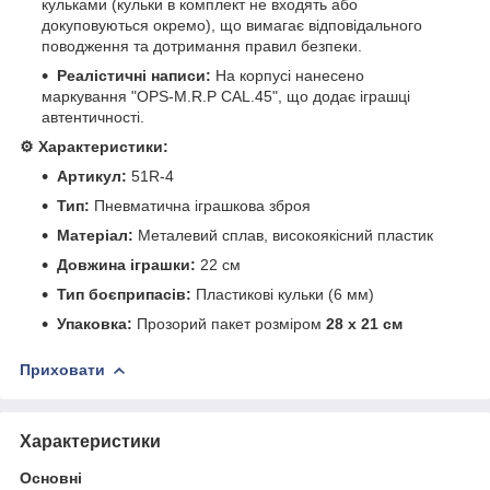
кульками (кульки в комплект не входять або
докуповуються окремо), що вимагає відповідального
поводження та дотримання правил безпеки.
Реалістичні написи:
На корпусі нанесено
маркування "OPS-M.R.P CAL.45", що додає іграшці
автентичності.
⚙️ Характеристики:
Артикул:
51R-4
Тип:
Пневматична іграшкова зброя
Матеріал:
Металевий сплав, високоякісний пластик
Довжина іграшки:
22 см
Тип боєприпасів:
Пластикові кульки (6 мм)
Упаковка:
Прозорий пакет розміром
28 х 21 см
Приховати
Характеристики
Основні