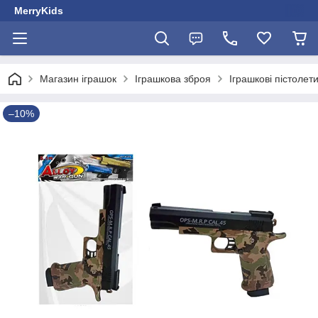
MerryKids
Магазин іграшок
Іграшкова зброя
Іграшкові пістолет
–10%