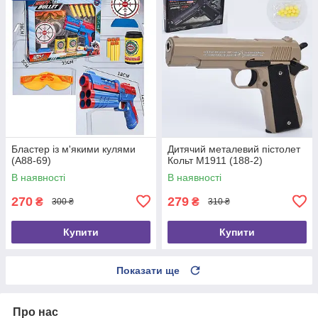
Бластер із м'якими кулями
Дитячий металевий пістолет
(A88-69)
Кольт M1911 (188-2)
В наявності
В наявності
270
279
₴
₴
300 ₴
310 ₴
Купити
Купити
Показати ще
Про нас