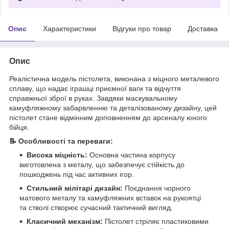
Опис
Характеристики
Відгуки про товар
Доставка
Опис
Реалістична модель пістолета, виконана з міцного металевого
сплаву, що надає іграшці приємної ваги та відчуття
справжньої зброї в руках. Завдяки маскувальному
камуфляжному забарвленню та деталізованому дизайну, цей
пістолет стане відмінним доповненням до арсеналу юного
бійця.
📝 Особливості та переваги:
Висока міцність:
Основна частина корпусу
виготовлена з металу, що забезпечує стійкість до
пошкоджень під час активних ігор.
Стильний мілітарі дизайн:
Поєднання чорного
матового металу та камуфляжних вставок на рукоятці
та стволі створює сучасний тактичний вигляд.
Класичний механізм:
Пістолет стріляє пластиковими