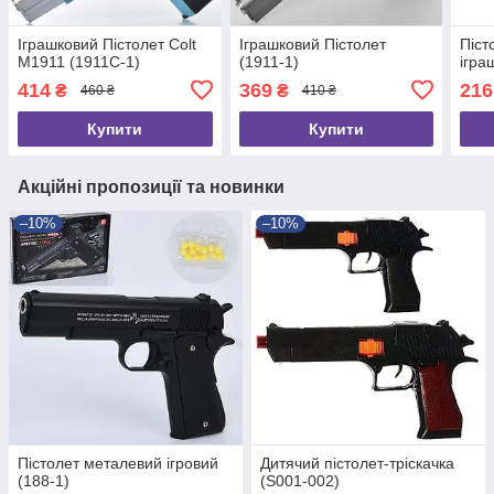
Іграшковий Пістолет Colt
Іграшковий Пістолет
Піст
M1911 (1911C-1)
(1911-1)
ігра
414
369
216
₴
₴
460 ₴
410 ₴
Купити
Купити
Акційні пропозиції та новинки
–10%
–10%
Пістолет металевий ігровий
Дитячий пістолет-тріскачка
(188-1)
(S001-002)