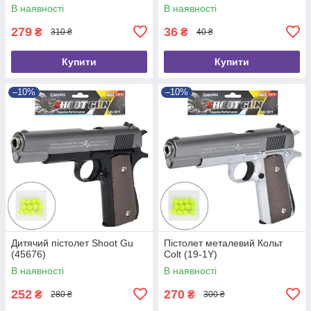
В наявності
В наявності
279
36
₴
₴
310 ₴
40 ₴
Купити
Купити
–10%
–10%
Дитячий пістолет Shoot Gu
Пістолет металевий Кольт
(45676)
Colt (19-1Y)
В наявності
В наявності
252
270
₴
₴
280 ₴
300 ₴