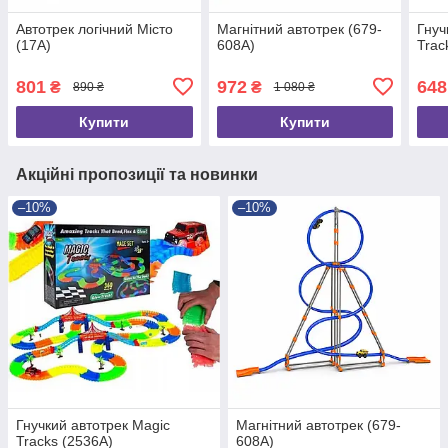
Автотрек логічний Місто
Магнітний автотрек (679-
Гнуч
(17A)
608A)
Trac
801
972
648
₴
₴
890 ₴
1 080 ₴
Купити
Купити
Акційні пропозиції та новинки
–10%
–10%
Гнучкий автотрек Magic
Магнітний автотрек (679-
Tracks (2536A)
608A)