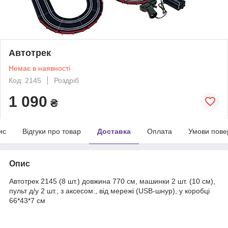
Автотрек
Немає в наявності
Код: 2145
Роздріб
1 090
₴
ис
Відгуки про товар
Доставка
Оплата
Умови пове
Опис
Автотрек 2145 (8 шт.) довжина 770 см, машинки 2 шт. (10 см),
пульт д/у 2 шт., з аксесом., від мережі (USB-шнур), у коробці
66*43*7 см