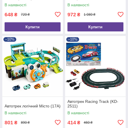
В наявності
В наявності
648
972
₴
₴
720 ₴
1 080 ₴
Купити
Купити
–10%
–10%
Автотрек Racing Track (KD-
Автотрек логічний Місто (17A)
2511)
В наявності
В наявності
801
414
₴
₴
890 ₴
460 ₴