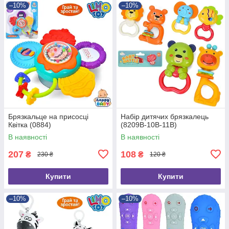
–10%
–10%
Брязкальце на присосці
Набір дитячих брязкалець
Квітка (0884)
(8209B-10B-11B)
В наявності
В наявності
207
108
₴
₴
230 ₴
120 ₴
Купити
Купити
–10%
–10%