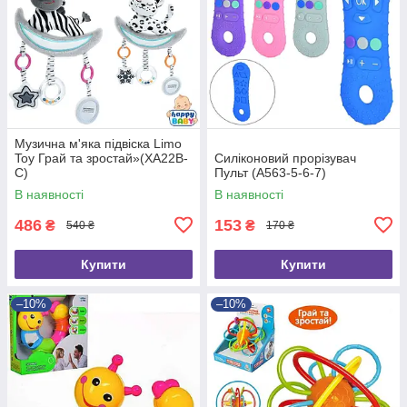
Музична м'яка підвіска Limo
Toy Грай та зростай»(XA22B-
Силіконовий прорізувач
C)
Пульт (A563-5-6-7)
В наявності
В наявності
486
153
₴
₴
540 ₴
170 ₴
Купити
Купити
–10%
–10%