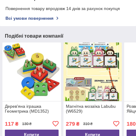
Повернення товару впродовж 14 днів за рахунок покупця
Всі умови повернення
Подібні товари компанії
Дерев'яна іграшка
Магнітна мозаїка Labubu
Розв
Геометрика (MD1352)
(W6529)
Яйця
117
279
180
₴
₴
130 ₴
310 ₴
Купити
Купити