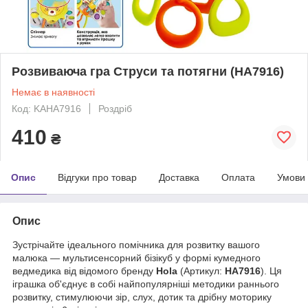
Розвиваюча гра Струси та потягни (HA7916)
Немає в наявності
Код: KAHA7916
Роздріб
410
₴
Опис
Відгуки про товар
Доставка
Оплата
Умови
Опис
Зустрічайте ідеального помічника для розвитку вашого
малюка — мультисенсорний бізікуб у формі кумедного
ведмедика від відомого бренду
Hola
(Артикул:
HA7916
). Ця
іграшка об'єднує в собі найпопулярніші методики раннього
розвитку, стимулюючи зір, слух, дотик та дрібну моторику