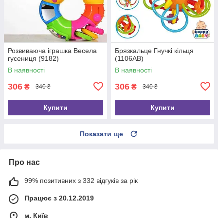
Розвиваюча іграшка Весела
Брязкальце Гнучкі кільця
гусениця (9182)
(1106AB)
В наявності
В наявності
306
306
₴
₴
340 ₴
340 ₴
Купити
Купити
Показати ще
Про нас
99% позитивних з 332 відгуків за рік
Працює з 20.12.2019
м. Київ