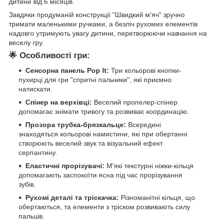
дитини від 6 місяців.
Завдяки продуманій конструкції "Швидкий м'яч" зручно
тримати маленькими ручками, а безліч рухомих елементів
надовго утримують увагу дитини, перетворюючи навчання на
веселу гру.
🌟
Особливості гри:
Сенсорна панель Pop It:
Три кольорові кнопки-
пухирці для гри "спритні пальчики", які приємно
натискати.
Спінер на верхівці:
Веселий пропелер-спінер
допомагає знімати тривогу та розвиває координацію.
Прозора трубка-брязкальце:
Всередині
знаходяться кольорові намистини, які при обертанні
створюють веселий звук та візуальний ефект
серпантину.
Еластичні прорізувачі:
М'які текстурні ніжки-кільця
допомагають заспокоїти ясна під час прорізування
зубів.
Рухомі деталі та тріскачка:
Різноманітні кільця, що
обертаються, та елементи з тріском розвивають силу
пальців.