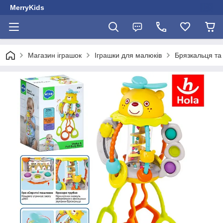
MerryKids
Магазин іграшок
Іграшки для малюків
Брязкальця та 