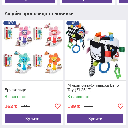
Акційні пропозиції та новинки
–10%
–10%
М'який бізікуб-підвіска Limo
Брязкальце
Toy (ZL2517)
В наявності
В наявності
162
189
₴
₴
180 ₴
210 ₴
Купити
Купити