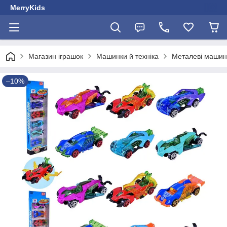
MerryKids
Магазин іграшок
Машинки й техніка
Металеві машин
–10%