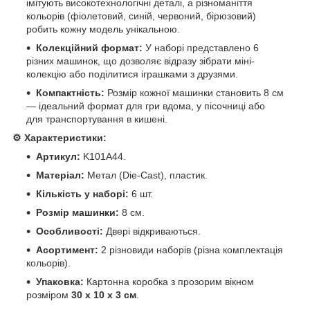
імітують високотехнологічні деталі, а різноманіття
кольорів (фіолетовий, синій, червоний, бірюзовий)
робить кожну модель унікальною.
Колекційний формат:
У наборі представлено 6
різних машинок, що дозволяє відразу зібрати міні-
колекцію або поділитися іграшками з друзями.
Компактність:
Розмір кожної машинки становить 8 см
— ідеальний формат для гри вдома, у пісочниці або
для транспортування в кишені.
⚙️ Характеристики:
Артикул:
K101A44.
Матеріал:
Метал (Die-Cast), пластик.
Кількість у наборі:
6 шт.
Розмір машинки:
8 см.
Особливості:
Двері відкриваються.
Асортимент:
2 різновиди наборів (різна комплектація
кольорів).
Упаковка:
Картонна коробка з прозорим вікном
розміром
30 х 10 х 3 см
.