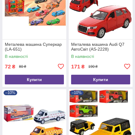
Металева машина Суперкар
Металева машина Audi Q7
(LA-651)
АвтоСвіт (AS-2228)
В наявності
В наявності
72
171
₴
₴
80 ₴
190 ₴
Купити
Купити
–10%
–10%