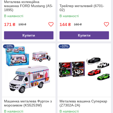
Металева колекційна
машинка FORD Mustang (AS-
Трейлер металевий (6701-
1895)
02)
В наявності
В наявності
171
144
₴
₴
190 ₴
160 ₴
Купити
Купити
–10%
–10%
Машинка металева Фургон з
Металева машина Суперкар
морозивом (KS5253W)
(Z7302A-2A)
В наявності
В наявності