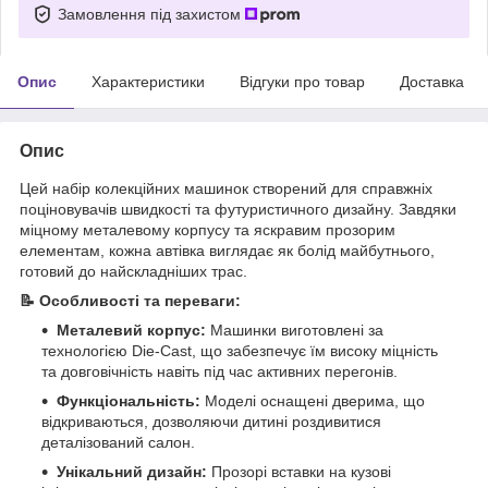
Замовлення під захистом
Опис
Характеристики
Відгуки про товар
Доставка
Опис
Цей набір колекційних машинок створений для справжніх
поціновувачів швидкості та футуристичного дизайну. Завдяки
міцному металевому корпусу та яскравим прозорим
елементам, кожна автівка виглядає як болід майбутнього,
готовий до найскладніших трас.
📝 Особливості та переваги:
Металевий корпус:
Машинки виготовлені за
технологією Die-Cast, що забезпечує їм високу міцність
та довговічність навіть під час активних перегонів.
Функціональність:
Моделі оснащені дверима, що
відкриваються, дозволяючи дитині роздивитися
деталізований салон.
Унікальний дизайн:
Прозорі вставки на кузові