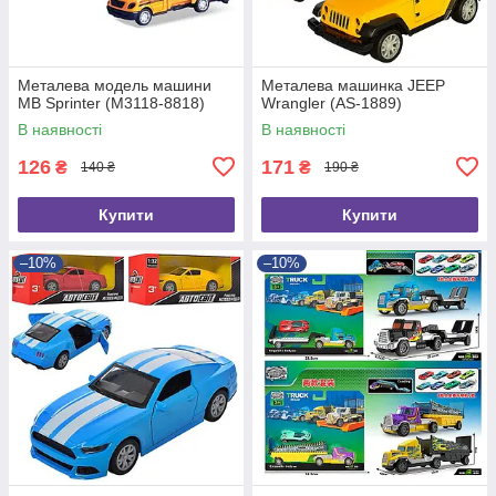
Металева модель машини
Металева машинка JEEP
MB Sprinter (M3118-8818)
Wrangler (AS-1889)
В наявності
В наявності
126
171
₴
₴
140 ₴
190 ₴
Купити
Купити
–10%
–10%