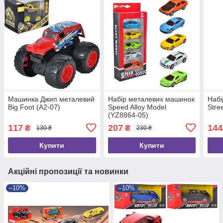
Машинка Джип металевий
Набір металевих машинок
Набі
Big Foot (A2-07)
Speed Alloy Model
Stre
(YZ8864-05)
117
207
144
₴
₴
130 ₴
230 ₴
Купити
Купити
Акційні пропозиції та новинки
–10%
–10%