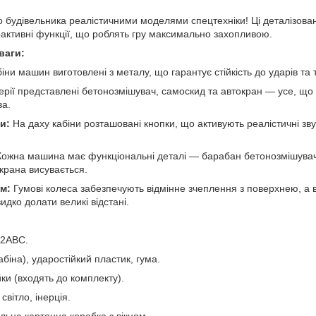
о будівельника реалістичними моделями спецтехніки! Ці деталізова
рактивні функції, що роблять гру максимально захопливою.
ваги:
іни машин виготовлені з металу, що гарантує стійкість до ударів та
ерії представлені бетонозмішувач, самоскид та автокран — усе, що
ва.
и:
На даху кабіни розташовані кнопки, що активують реалістичні звук
ожна машина має функціональні деталі — барабан бетонозмішувач
 крана висувається.
зм:
Гумові колеса забезпечують відмінне зчеплення з поверхнею, а 
ко долати великі відстані.
2ABC.
біна), ударостійкий пластик, гума.
и (входять до комплекту).
 світло, інерція.