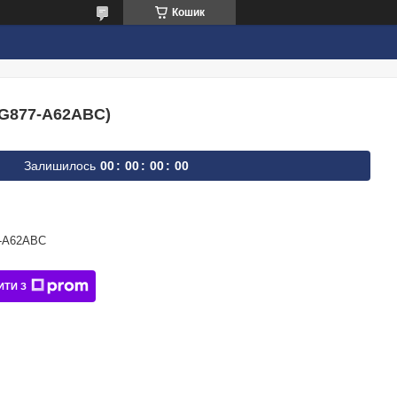
Кошик
G877-A62ABC)
Залишилось
0
0
0
0
0
0
0
0
-A62ABC
ИТИ З