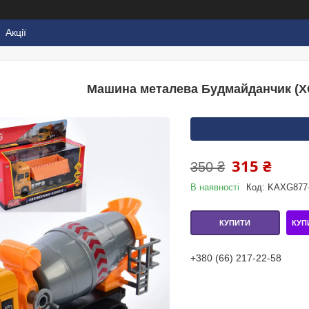
Акції
Машина металева Будмайданчик (X
315 ₴
350 ₴
В наявності
Код:
KAXG877
КУП
КУПИТИ
+380 (66) 217-22-58