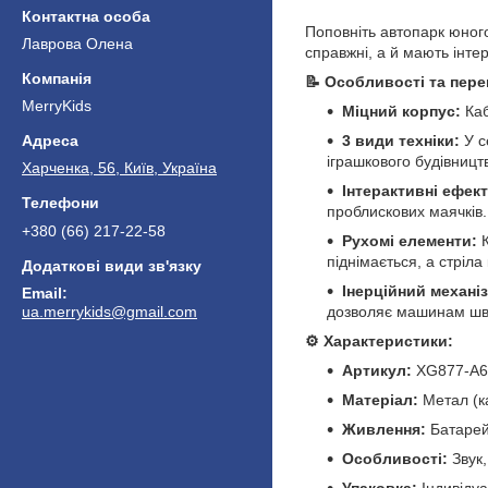
Поповніть автопарк юног
Лаврова Олена
справжні, а й мають інте
📝 Особливості та пере
MerryKids
Міцний корпус:
Каб
3 види техніки:
У с
іграшкового будівницт
Харченка, 56, Київ, Україна
Інтерактивні ефект
проблискових маячків.
+380 (66) 217-22-58
Рухомі елементи:
К
піднімається, а стріла
Інерційний механі
дозволяє машинам швид
ua.merrykids@gmail.com
⚙️ Характеристики:
Артикул:
XG877-A6
Матеріал:
Метал (ка
Живлення:
Батарейк
Особливості:
Звук,