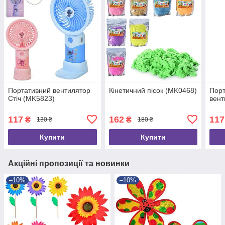
Портативний вентилятор
Кінетичний пісок (MK0468)
Порт
Стіч (MK5823)
вент
117
162
117
₴
₴
130 ₴
180 ₴
Купити
Купити
Акційні пропозиції та новинки
–10%
–10%