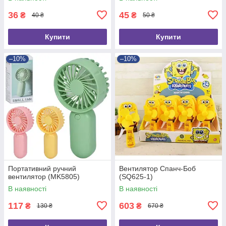
36
45
₴
₴
40 ₴
50 ₴
Купити
Купити
–10%
–10%
Портативний ручний
Вентилятор Спанч-Боб
вентилятор (MK5805)
(SQ625-1)
В наявності
В наявності
117
603
₴
₴
130 ₴
670 ₴