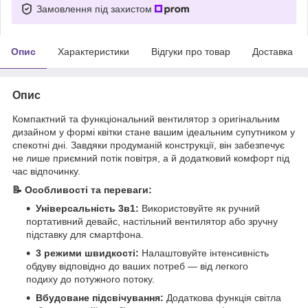
Замовлення під захистом
Опис
Характеристики
Відгуки про товар
Доставка
Опис
Компактний та функціональний вентилятор з оригінальним
дизайном у формі квітки стане вашим ідеальним супутником у
спекотні дні. Завдяки продуманій конструкції, він забезпечує
не лише приємний потік повітря, а й додатковий комфорт під
час відпочинку.
📝 Особливості та переваги:
Універсальність 3в1:
Використовуйте як ручний
портативний девайс, настільний вентилятор або зручну
підставку для смартфона.
3 режими швидкості:
Налаштовуйте інтенсивність
обдуву відповідно до ваших потреб — від легкого
подиху до потужного потоку.
Вбудоване підсвічування:
Додаткова функція світла