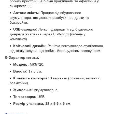
робить пристрій ще більш практичним та ефектним у
використанні.
Автономність:
Працює від вбудованого
акумулятора, що дозволяє забути про дроти та
батарейки.
USB-зарядка:
Легко підзарядити від будь-якого
джерела живлення через USB-порт (кабель у
комплекті).
Квітковий дизайн:
Решітка вентилятора стилізована
під квітку сакури, що робить його чудовим аксесуаром.
⚙️ Характеристики:
Модель:
MK5720.
Висота:
17.5 см.
Кількість кольорів:
3 варіанти (рожевий, зелений,
блакитний).
Живлення:
Акумуляторне.
Тип зарядки:
USB.
Розмір упаковки:
18 х 9.5 х 5 см
.