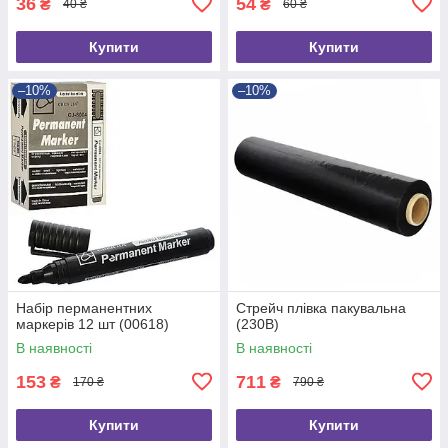
36
54
₴
₴
40 ₴
60 ₴
Купити
Купити
–10%
–10%
Набір перманентних
Стрейч плівка пакувальна
маркерів 12 шт (00618)
(230B)
В наявності
В наявності
153
711
₴
₴
170 ₴
790 ₴
Купити
Купити