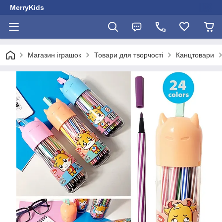
MerryKids
Магазин іграшок
Товари для творчості
Канцтовари