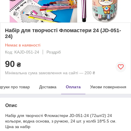
Набір для творчості Фломастери 24 (JD-051-
24)
Немає в наявності
Код: KAJD-051-24
Роздріб
90
₴
Мінімальна сума замовлення на сайті — 200 ₴
ідгуки про товар
Доставка
Оплата
Умови повернення
Опис
Набір для творчості Фломастери JD-051-24 (72шт/2) 24
кольори, водна основа, з ручкою, 24 шт. у колбі 18*5.5 см.
Ціна за набір