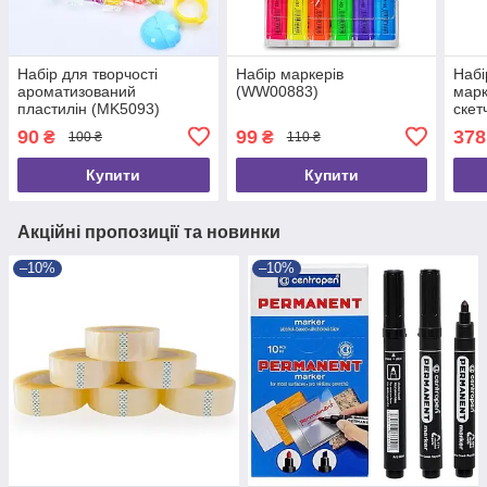
Набір для творчості
Набір маркерів
Набі
ароматизований
(WW00883)
марк
пластилін (MK5093)
скет
90
99
378
₴
₴
100 ₴
110 ₴
Купити
Купити
Акційні пропозиції та новинки
–10%
–10%