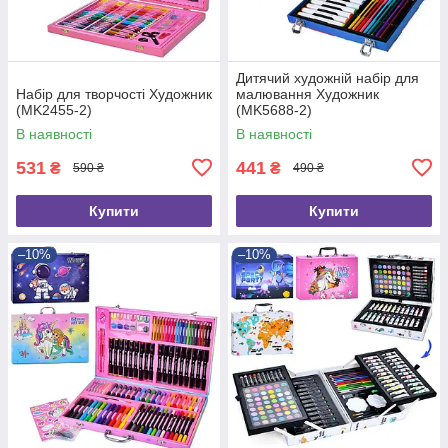
Дитячий художній набір для
Набір для творчості Художник
малювання Художник
(MK2455-2)
(MK5688-2)
В наявності
В наявності
531
441
₴
₴
590 ₴
490 ₴
Купити
Купити
–10%
–10%