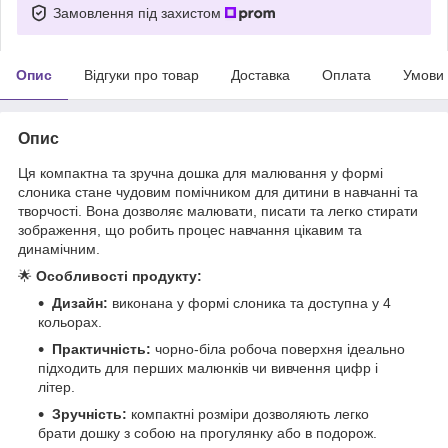
Замовлення під захистом
Опис
Відгуки про товар
Доставка
Оплата
Умови
Опис
Ця компактна та зручна дошка для малювання у формі
слоника стане чудовим помічником для дитини в навчанні та
творчості. Вона дозволяє малювати, писати та легко стирати
зображення, що робить процес навчання цікавим та
динамічним.
🌟
Особливості продукту:
Дизайн:
виконана у формі слоника та доступна у 4
кольорах.
Практичність:
чорно-біла робоча поверхня ідеально
підходить для перших малюнків чи вивчення цифр і
літер.
Зручність:
компактні розміри дозволяють легко
брати дошку з собою на прогулянку або в подорож.