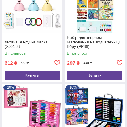
Набір для творчості
Дитяча 3D-ручка Лапка
Малювання на воді в техніці
(XJ01-2)
Ебру (PP36)
В наявності
В наявності
612
297
₴
₴
680 ₴
330 ₴
Купити
Купити
–10%
–10%