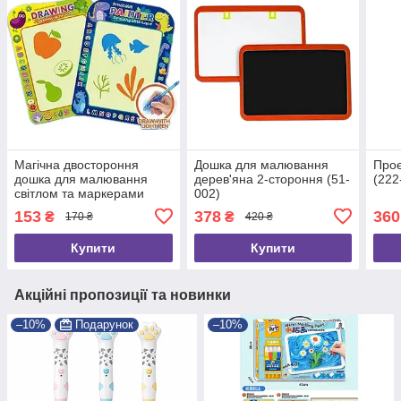
Магічна двостороння
Дошка для малювання
Проє
дошка для малювання
дерев'яна 2-стороння (51-
(222
світлом та маркерами
002)
(CQ150-3)
153
378
360
₴
₴
170 ₴
420 ₴
Купити
Купити
Акційні пропозиції та новинки
–10%
Подарунок
–10%