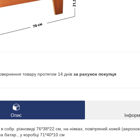
овернення товару протягом 14 днів
за рахунок покупця
Опис
Інформ
 в собр. різновиді 76*38*22 см, на ніжках, повітряний.хокей (аерохоке
а батар., у коробці 71*40*10 см