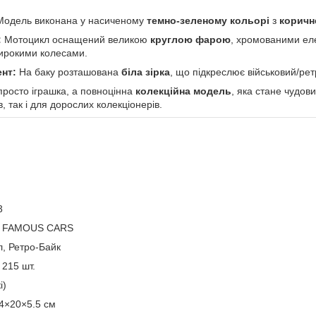
одель виконана у насиченому
темно-зеленому кольорі
з
коричн
:
Мотоцикл оснащений великою
круглою фарою
, хромованими еле
широкими колесами.
нт:
На баку розташована
біла зірка
, що підкреслює військовий/рет
просто іграшка, а повноцінна
колекційна модель
, яка стане чудо
, так і для дорослих колекціонерів.
3
 / FAMOUS CARS
, Ретро-Байк
215 шт.
і)
4×20×5.5 см