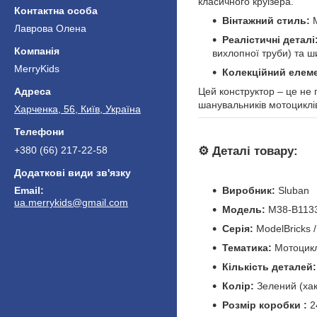
класичного круізера.
Вінтажний стиль:
М
Лаврова Олена
Реалістичні деталі
вихлопної труби) та 
MerryKids
Колекційний елеме
Цей конструктор – це не 
шанувальників мотоциклів
Харченка, 56, Київ, Україна
⚙️
Деталі товару:
+380 (66) 217-22-58
Виробник:
Sluban
ua.merrykids@gmail.com
Модель:
M38-B113
Серія:
ModelBricks
Тематика:
Мотоцикл
Кількість деталей:
Колір:
Зелений (хак
Розмір коробки :
2