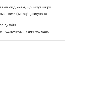
евим сидінням
, що імітує шкіру.
ментами (імітація двигуна та
ро-дизайн.
вим подарунком як для молодих