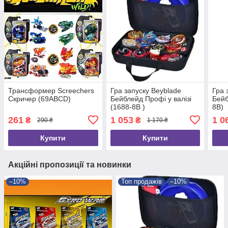
Трансформер Screechers
Гра запуску Beyblade
Гра 
Скричер (69ABCD)
Бейблейд Профі у валізі
Бейб
(1688-8B )
8B)
261
1 053
1 0
₴
₴
290 ₴
1 170 ₴
Купити
Купити
Акційні пропозиції та новинки
–10%
Топ продажів
–10%