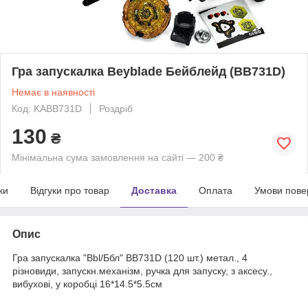
Гра запускалка Beyblade Бейблейд (BB731D)
Немає в наявності
Код: KABB731D
Роздріб
130
₴
Мінімальна сума замовлення на сайті — 200 ₴
ки
Відгуки про товар
Доставка
Оплата
Умови пове
Опис
Гра запускалка "Bbl/Ббл" BB731D (120 шт.) метал., 4
різновиди, запускн.механізм, ручка для запуску, з аксесу.,
вибухові, у коробці 16*14.5*5.5см