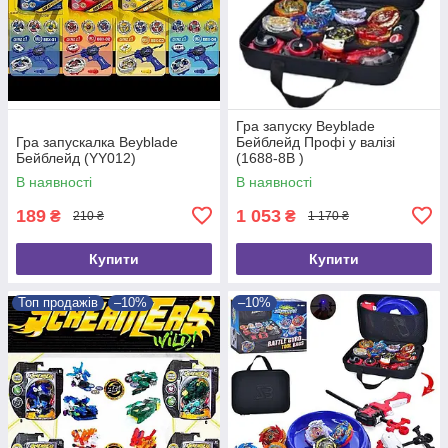
Гра запуску Beyblade
Гра запускалка Beyblade
Бейблейд Профі у валізі
Бейблейд (YY012)
(1688-8B )
В наявності
В наявності
189
1 053
₴
₴
210 ₴
1 170 ₴
Купити
Купити
Топ продажів
–10%
–10%