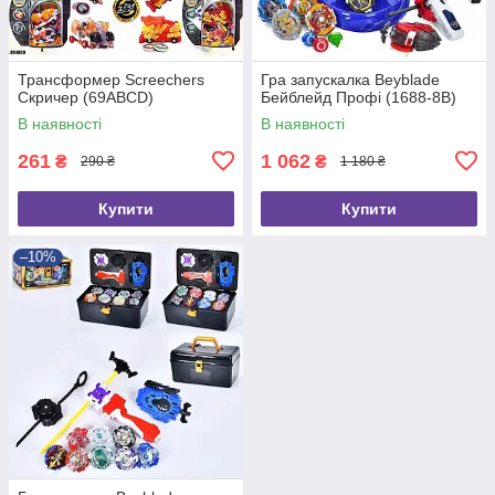
Трансформер Screechers
Гра запускалка Beyblade
Скричер (69ABCD)
Бейблейд Профі (1688-8B)
В наявності
В наявності
261
1 062
₴
₴
290 ₴
1 180 ₴
Купити
Купити
–10%