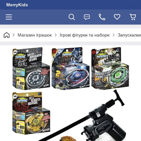
MerryKids
Магазин іграшок
Ігрові фігурки та набори
Запускалки