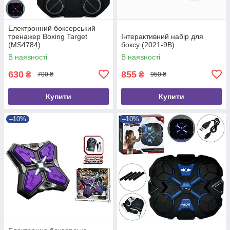
Електронний боксерський
тренажер Boxing Target
Інтерактивний набір для
(MS4784)
боксу (2021-9B)
В наявності
В наявності
630
855
₴
₴
700 ₴
950 ₴
Купити
Купити
–10%
–10%