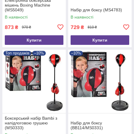
Електронна боксерська
мішень Boxing Machine
(MS5049)
Набір для боксу (MS4783)
В наявності
В наявності
873
729
₴
₴
970 ₴
810 ₴
Купити
Купити
Топ продажів
–10%
–10%
Боксерський набір Bambi з
напідлоговою грушею
Набір для боксу
(MS0333)
(BB114/MS0331)