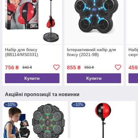
Набір для боксу
Інтерактивний набір для
Набі
(BB114/MS0331)
боксу (2021-9B)
сюрп
756
855
459
₴
₴
840 ₴
950 ₴
Купити
Купити
Акційні пропозиції та новинки
–10%
–10%