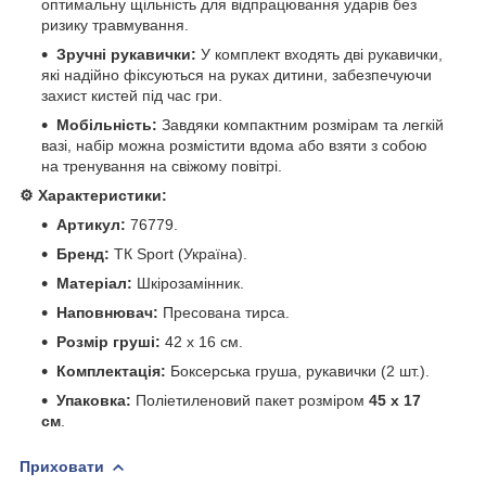
оптимальну щільність для відпрацювання ударів без
ризику травмування.
Зручні рукавички:
У комплект входять дві рукавички,
які надійно фіксуються на руках дитини, забезпечуючи
захист кистей під час гри.
Мобільність:
Завдяки компактним розмірам та легкій
вазі, набір можна розмістити вдома або взяти з собою
на тренування на свіжому повітрі.
⚙️ Характеристики:
Артикул:
76779.
Бренд:
ТК Sport (Україна).
Матеріал:
Шкірозамінник.
Наповнювач:
Пресована тирса.
Розмір груші:
42 х 16 см.
Комплектація:
Боксерська груша, рукавички (2 шт.).
Упаковка:
Поліетиленовий пакет розміром
45 х 17
см
.
Приховати