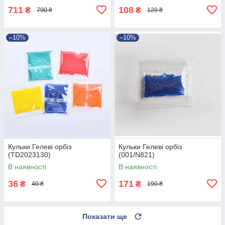
711
108
₴
₴
790 ₴
120 ₴
–10%
–10%
Кульки Гелеві орбіз
Кульки Гелеві орбіз
(TD2023130)
(001/N821)
В наявності
В наявності
36
171
₴
₴
40 ₴
190 ₴
Показати ще