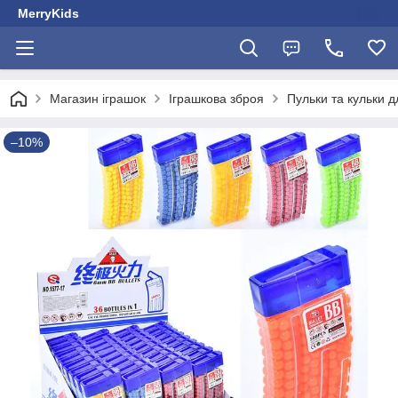
MerryKids
Магазин іграшок
Іграшкова зброя
Пульки та кульки д
–10%