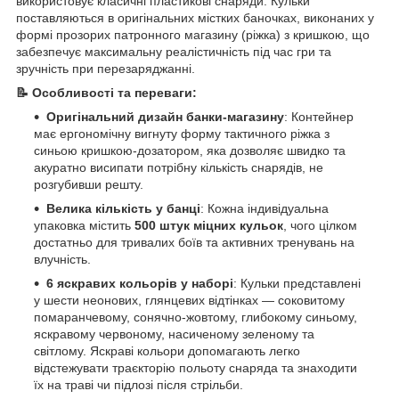
використовує класичні пластикові снаряди. Кульки
поставляються в оригінальних містких баночках, виконаних у
формі прозорих патронного магазину (ріжка) з кришкою, що
забезпечує максимальну реалістичність під час гри та
зручність при перезаряджанні.
📝 Особливості та переваги:
Оригінальний дизайн банки-магазину
: Контейнер
має ергономічну вигнуту форму тактичного ріжка з
синьою кришкою-дозатором, яка дозволяє швидко та
акуратно висипати потрібну кількість снарядів, не
розгубивши решту.
Велика кількість у банці
: Кожна індивідуальна
упаковка містить
500 штук міцних кульок
, чого цілком
достатньо для тривалих боїв та активних тренувань на
влучність.
6 яскравих кольорів у наборі
: Кульки представлені
у шести неонових, глянцевих відтінках — соковитому
помаранчевому, сонячно-жовтому, глибокому синьому,
яскравому червоному, насиченому зеленому та
світлому. Яскраві кольори допомагають легко
відстежувати траєкторію польоту снаряда та знаходити
їх на траві чи підлозі після стрільби.