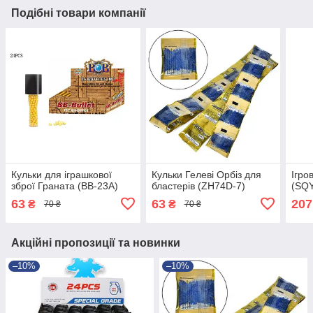
Подібні товари компанії
Кульки для іграшкової
Кульки Гелеві Орбіз для
Ігро
зброї Граната (BB-23A)
бластерів (ZH74D-7)
(SQY
63
63
207
₴
₴
70 ₴
70 ₴
Акційні пропозиції та новинки
–10%
–10%