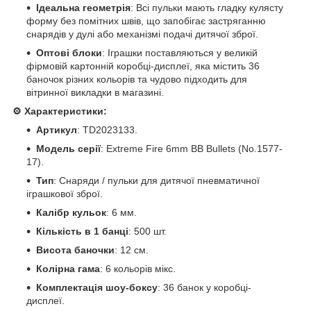
Ідеальна геометрія
: Всі пульки мають гладку кулясту
форму без помітних швів, що запобігає застряганню
снарядів у дулі або механізмі подачі дитячої зброї.
Оптові блоки
: Іграшки поставляються у великій
фірмовій картонній коробці-дисплеї, яка містить 36
баночок різних кольорів та чудово підходить для
вітринної викладки в магазині.
⚙️ Характеристики:
Артикул
: TD2023133.
Модель серії
: Extreme Fire 6mm BB Bullets (No.1577-
17).
Тип
: Снаряди / пульки для дитячої пневматичної
іграшкової зброї.
Калібр кульок
: 6 мм.
Кількість в 1 банці
: 500 шт.
Висота баночки
: 12 см.
Колірна гама
: 6 кольорів мікс.
Комплектація шоу-боксу
: 36 банок у коробці-
дисплеї.