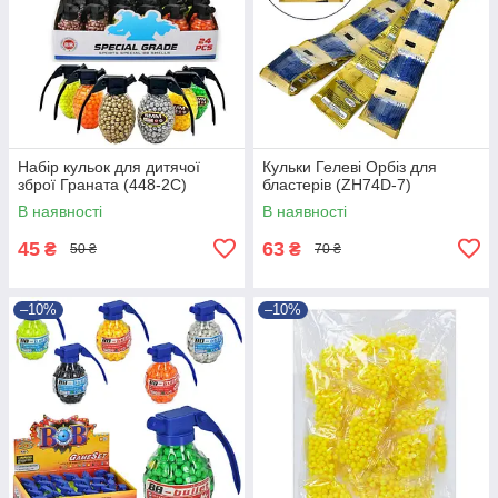
Набір кульок для дитячої
Кульки Гелеві Орбіз для
зброї Граната (448-2C)
бластерів (ZH74D-7)
В наявності
В наявності
45
63
₴
₴
50 ₴
70 ₴
–10%
–10%