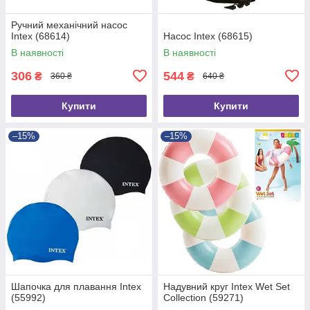
Ручний механічний насос
Intex (68614)
Насос Intex (68615)
В наявності
В наявності
306
544
₴
₴
360 ₴
640 ₴
Купити
Купити
–15%
–15%
Шапочка для плавання Intex
Надувний круг Intex Wet Set
(55992)
Collection (59271)