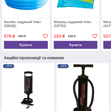
Басейн надувний Intex
Матрац надувний Intex
Матр
(58446)
(59703)
(647
578
153
527
₴
₴
680 ₴
180 ₴
Купити
Купити
Акційні пропозиції та новинки
–15%
–15%