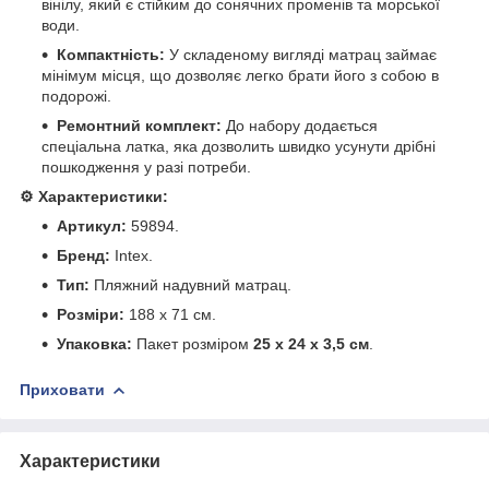
вінілу, який є стійким до сонячних променів та морської
води.
Компактність:
У складеному вигляді матрац займає
мінімум місця, що дозволяє легко брати його з собою в
подорожі.
Ремонтний комплект:
До набору додається
спеціальна латка, яка дозволить швидко усунути дрібні
пошкодження у разі потреби.
⚙️ Характеристики:
Артикул:
59894.
Бренд:
Intex.
Тип:
Пляжний надувний матрац.
Розміри:
188 х 71 см.
Упаковка:
Пакет розміром
25 х 24 х 3,5 см
.
Приховати
Характеристики