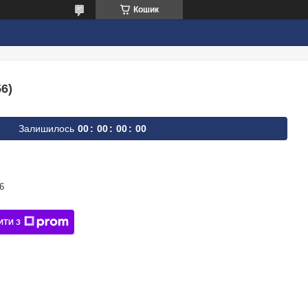
Кошик
6)
Залишилось
0
0
0
0
0
0
0
0
6
ИТИ З