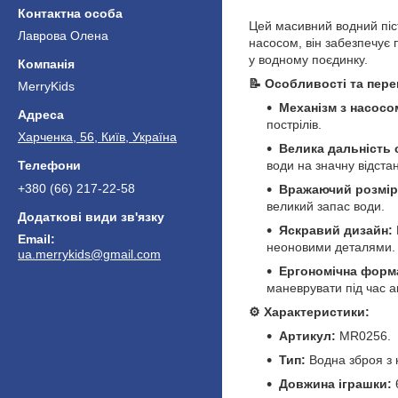
Цей масивний водний піст
Лаврова Олена
насосом, він забезпечує 
у водному поєдинку.
📝 Особливості та пере
MerryKids
Механізм з насосо
пострілів.
Харченка, 56, Київ, Україна
Велика дальність 
води на значну відстан
+380 (66) 217-22-58
Вражаючий розмір
великий запас води.
Яскравий дизайн:
неоновими деталями.
ua.merrykids@gmail.com
Ергономічна форм
маневрувати під час ак
⚙️ Характеристики:
Артикул:
MR0256.
Тип:
Водна зброя з 
Довжина іграшки: