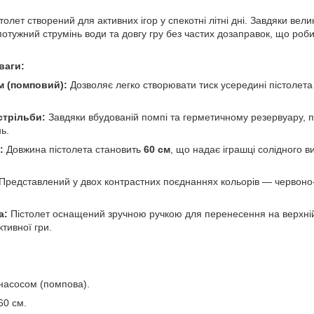
олет створений для активних ігор у спекотні літні дні. Завдяки вел
потужний струмінь води та довгу гру без частих дозаправок, що ро
ваги:
м (помповий):
Дозволяє легко створювати тиск усередині пістолета
стрільби:
Завдяки вбудованій помпі та герметичному резервуару, п
ь.
:
Довжина пістолета становить
60 см
, що надає іграшці солідного 
Представлений у двох контрастних поєднаннях кольорів — червоно
а:
Пістолет оснащений зручною ручкою для перенесення на верхній 
тивної гри.
насосом (помпова).
60 см.