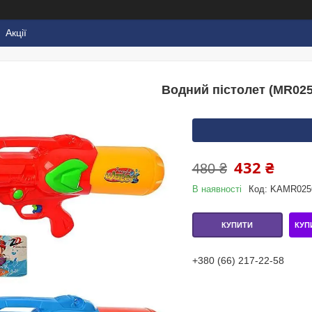
Акції
Водний пістолет (MR025
432 ₴
480 ₴
В наявності
Код:
KAMR025
КУП
КУПИТИ
+380 (66) 217-22-58